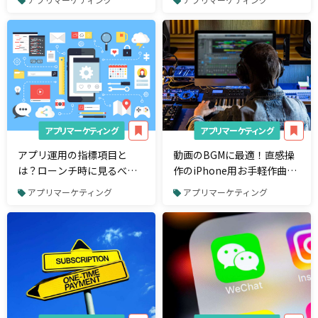
#FMC2018
アプリマーケティング
アプリマーケティング
アプリ運用の指標項目と
動画のBGMに最適！直感操
は？ローンチ時に見るべ
作のiPhone用お手軽作曲ア
き“必須の切り口”を伝授
プリ5選
アプリマーケティング
アプリマーケティング