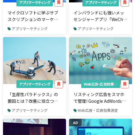
アプリマーケティング
アプリマーケティング
マイクロソフトに学ぶサブ
インバウンドにも強いメッ
スクリプションのマーケテ
センジャーアプリ「WeChat
ィング戦略
(微信)」が広まっている5つ
アプリマーケティング
アプリマーケティング
の理由
アプリマーケティング
Web広告・広告効果測定
「生産性パラドックス」の
リスティング広告をスマホ
要因とは？改善に役立つア
で管理! Google AdWordsア
プリ＆サービス3選
プリを解説
アプリマーケティング
Web広告・広告効果測定
AD