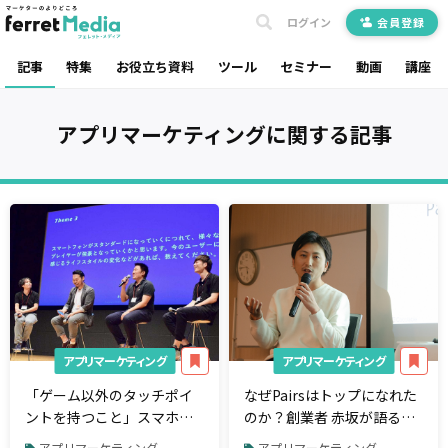
ログイン
会員登録
記事
特集
お役立ち資料
ツール
セミナー
動画
講座
アプリマーケティング
に関する記事
アプリマーケティング
アプリマーケティング
「ゲーム以外のタッチポイ
なぜPairsはトップになれた
ントを持つこと」スマホゲ
のか？創業者 赤坂が語る戦
ームに求められる進化とは
略設計
アプリマーケティング
アプリマーケティング