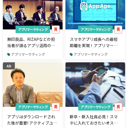
アプリマーケティング
アプリマーケティング
無印良品、RIZAPなどの担
スマホアプリ成長への最短
当者が語るアプリ活用の顧
距離を実現！アプリマーケ
客体験とは
ティングの要「他社アプリ
アプリマーケティング
アプリマーケティング
の分析で重要な指標」を解
説
AD
アプリマーケティング
アプリマーケティング
アプリはダウンロードされ
新卒・新入社員必見！スマ
た後が重要! アクティブユー
ホに入れておきたいオスス