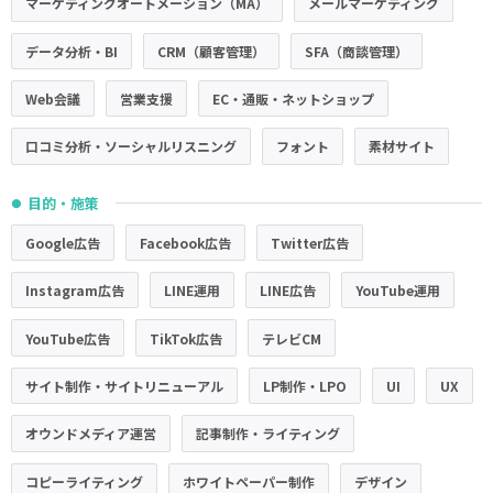
マーケティングオートメーション（MA）
メールマーケティング
データ分析・BI
CRM（顧客管理）
SFA（商談管理）
Web会議
営業支援
EC・通販・ネットショップ
口コミ分析・ソーシャルリスニング
フォント
素材サイト
目的・施策
●
Google広告
Facebook広告
Twitter広告
Instagram広告
LINE運用
LINE広告
YouTube運用
YouTube広告
TikTok広告
テレビCM
サイト制作・サイトリニューアル
LP制作・LPO
UI
UX
オウンドメディア運営
記事制作・ライティング
コピーライティング
ホワイトペーパー制作
デザイン