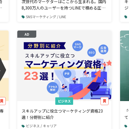
動
次世代のマーケターはここから生まれる。国内
キ
こ
8,300万人のユーザーを持つLINEで積める圧倒
ジ
的経験とは
組
SNSマーケティング / LINE
AD
ビジネス
専
スキルアップに役立つマーケティング資格23
「
選！分野別に紹介
て
ビジネス / キャリア