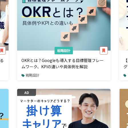
戦略設計
る
OKRとは？Googleも導入する目標管理フレー
【
ムワーク、KPIの違いや具体例を解説
グ
戦略設計
AD