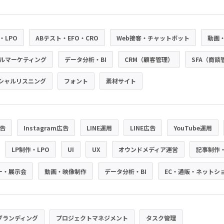
・LPO
ABテスト・EFO・CRO
Web接客・チャットボット
動画
ルマーケティング
データ分析・BI
CRM（顧客管理）
SFA（商談
シャルリスニング
フォント
素材サイト
広告
Instagram広告
LINE運用
LINE広告
YouTube運用
LP制作・LPO
UI
UX
オウンドメディア運営
記事制作
ー・展示会
動画・映像制作
データ分析・BI
EC・通販・ネットシ
ブランディング
プロジェクトマネジメント
タスク管理