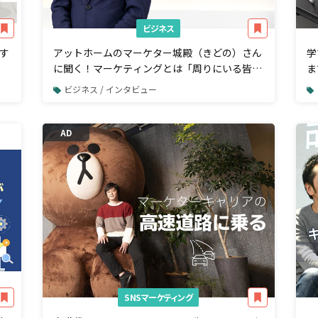
ビジネス
す
アットホームのマーケター城殿（きどの）さん
学
に聞く！マーケティングとは「周りにいる皆を
ま
幸 せにするための方法」
ビジネス / インタビュー
AD
SNSマーケティング