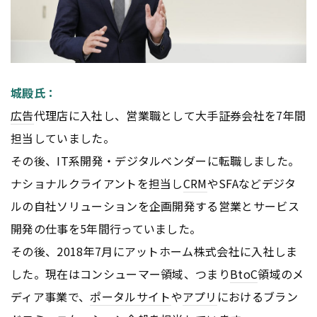
城殿氏：
広告
代理店に入社し、営業職として大手証券会社を7年間
担当していました。
その後、IT系開発・デジタルベンダーに転職しました。
ナショナルクライアントを担当し
CRM
やSFAなどデジタ
ルの自社ソリューションを企画開発する営業とサービス
開発の仕事を5年間行っていました。
その後、2018年7月にアットホーム株式会社に入社しま
した。現在はコンシューマー領域、つまり
BtoC
領域のメ
ディア事業で、
ポータルサイト
や
アプリ
におけるブラン