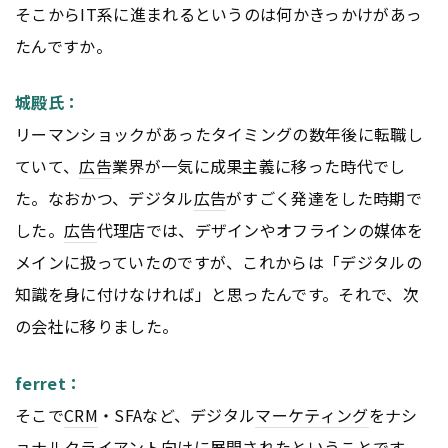
そこからIT系に進まれるというのは何かきっかけがあっ
たんですか。
城殿氏：
リーマンショックがあったタイミングの数年後に転職し
ていて、
広告
業界が一気に成果主義に移った時代でし
た。なおかつ、デジタル
広告
がすごく発達をした時期で
した。
広告
代理店では、デザインやオフラインの媒体を
メインに扱っていたのですが、これからは「デジタルの
知識を身に付けなければ」と思ったんです。それで、次
の会社に移りました。
ferret：
そこで
CRM
・SFAなど、デジタル
マーケティング
をナシ
ョナルクライアント向けに展開されたということです