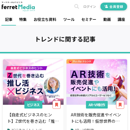
ログイン
会員登録
記事
特集
お役立ち資料
ツール
セミナー
動画
講座
トレンド
に関する記事
ビジネス
AR・VR制作
【自走式ビジネスのヒン
AR技術を販売促進やイベン
ト】Z世代を巻き込む「推し
トにも活用！仮想世界の体
活×ビジネス」
感がリアルのユーザーをつ
ビジネス / トレンド
AR・VR制作