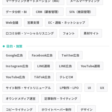
マーケティングオートメーション（MA）
メールマーケティング
データ分析・BI
CRM（顧客管理）
SFA（商談管理）
Web会議
営業支援
EC・通販・ネットショップ
口コミ分析・ソーシャルリスニング
フォント
素材サイト
目的・施策
●
Google広告
Facebook広告
Twitter広告
Instagram広告
LINE運用
LINE広告
YouTube運用
YouTube広告
TikTok広告
テレビCM
サイト制作・サイトリニューアル
LP制作・LPO
UI
UX
オウンドメディア運営
記事制作・ライティング
コピーライティング
ホワイトペーパー制作
デザイン