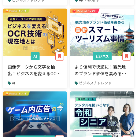
なぐ
AI
ビジネス
画像データから文字を抽
より便利で快適に！観光地
出！ビジネスを変えるOCR
のブランド価値を高める最
技術の現在地とは
新スマートツーリズム事情
AI
ビジネス / トレンド