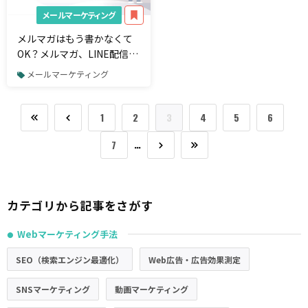
メールマーケティング
メルマガはもう書かなくて
OK？メルマガ、LINE配信を
サポートするAIツールの進
メールマーケティング
化
1
2
3
4
5
6
…
7
カテゴリから記事をさがす
Webマーケティング手法
●
SEO（検索エンジン最適化）
Web広告・広告効果測定
SNSマーケティング
動画マーケティング