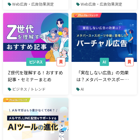
識を変える？
る天気×広告のテクノロジ
Web広告・広告効果測定
Web広告・広告効果測定
ー
ビジネス
AI
Z世代を理解する！おすすめ
「実在しない広告」の効果
記事・セミナーまとめ
は？メタバースやスポーツ
中継に登場したバーチャル
ビジネス / トレンド
AI
広告