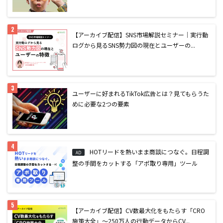
【アーカイブ配信】SNS市場解説セミナー｜実行動
ログから見るSNS勢力図の現在とユーザーの...
ユーザーに好まれるTikTok広告とは？見てもらうた
めに必要な2つの要素
HOTリードを熱いまま商談につなぐ。日程調
AD
整の手間をカットする「アポ取り専用」ツール
【アーカイブ配信】CV数最大化をもたらす「CRO
施策大全」〜250万人の行動データからCV...