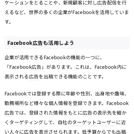
ケーションをとることや、新規顧客に対し
広告
配信を行
えるなど、世界の多くの企業がFacebookを活用していま
す。
Facebook広告も活用しよう
企業が活用できるFacebookの機能の一つに、
「Facebook
広告
」があります。これは、Facebook内に
表示される
広告
を出稿できる機能のことです。
Facebookでは登録する際に年齢や性別、出身地や趣味、
勤務場所など様々な個人情報を登録できます。Facebook
広告
では、登録された情報をもとに
広告
の表示先を細か
くターゲティングして、自社の
ターゲットユーザー
に近
い人々に
広告
を表示させられます。低予算からでも出稿