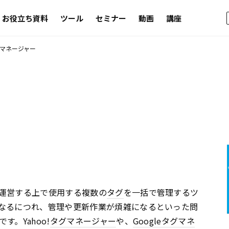
お役立ち資料
ツール
セミナー
動画
講座
マネージャー
運営する上で使用する複数の
タグ
を一括で管理するツ
なるにつれ、管理や更新作業が煩雑になるといった問
。Yahoo!
タグマネージャー
や、
Google
タグマネ