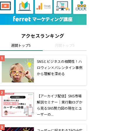
アクセスランキング
週間トップ5
月間トップ5
SNSとビジネスの相関性！ハ
ロウィン×バレンタイン事例
から理解を深める
【アーカイブ配信】SNS市場
解説セミナー｜実行動ログか
ら見るSNS勢力図の現在とユ
ーザーの...
ユーザーに好まれるTikTok広