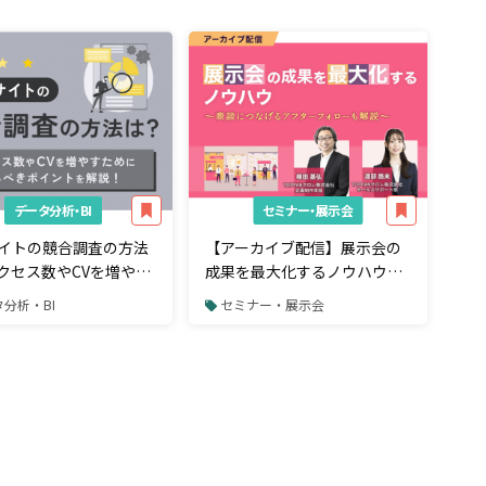
データ分析・BI
セミナー・展示会
サイトの競合調査の方法
【アーカイブ配信】展示会の
クセス数やCVを増やす
成果を最大化するノウハウ～
見るべきポイント
商談につなげるアフターフォ
分析・BI
セミナー・展示会
ローも解説～