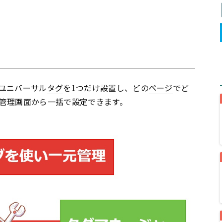
ユニバーサル
タグ
を1つだけ設置し、どの
ページ
でど
管理画面から一括で設定できます。