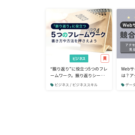
ビジネス
“振り返り”に役立つ5つのフレ
Web
ームワーク。振り返りシート
は？ア
の書き方や方法を押さえよう
ために
ビジネス / ビジネススキル
データ