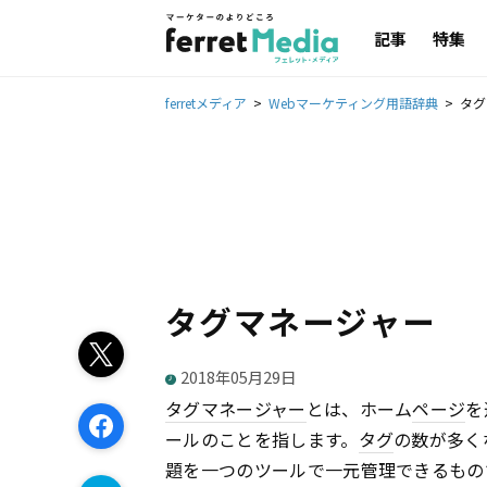
記事
特集
ferretメディア
Webマーケティング用語辞典
タグ
タグマネージャー
2018年05月29日
タグマネージャー
とは、ホーム
ページ
を
ールのことを指します。
タグ
の数が多く
題を一つのツールで一元管理できるものです