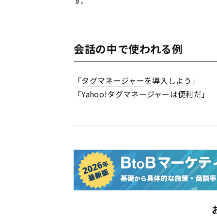
す。
会話の中で使われる例
「
タグマネージャー
を導入しよう」
「Yahoo!
タグマネージャー
は便利だ」