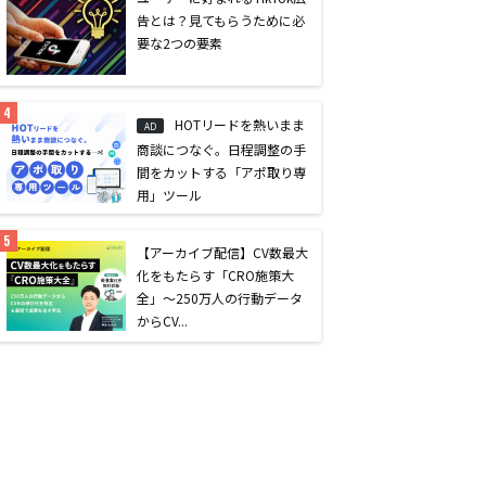
告とは？見てもらうために必
要な2つの要素
HOTリードを熱いまま
AD
商談につなぐ。日程調整の手
間をカットする「アポ取り専
用」ツール
【アーカイブ配信】CV数最大
化をもたらす「CRO施策大
全」〜250万人の行動データ
からCV...