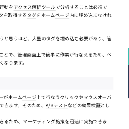
行動を
アクセス解析ツール
で分析することは必須で
タを取得する
タグ
をホーム
ページ
内に埋め込まなけれ
うと思うほど、大量の
タグ
を埋め込む必要があり、管
ことで、管理画面上で簡単に作業が行なえるため、
ペ
くなります。
ーがホーム
ページ
上で行なうクリックやマウスオーバ
できます。そのため、
A/Bテスト
などの効果検証とし
きるため、
マーケティング
施策を迅速に実施できま