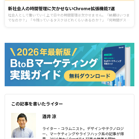
新社会人の時間管理に欠かせないChrome拡張機能7選
社会人として働いていく上で日々の時間管理は欠かせません。「納期はいつま
でなのか？」「今残っているタスクはどれくらいあるのか？」「何時間デスク
に向かえているか？」など。限られた時間をどう使えるかで、1日の過ごし方
が変わってきます。とくに出勤が必要な職種だと週5日で8時間以上、また仕事
の納期が迫っていたら規定の時間の他にも残業も発生するでしょう。1日の1/3
以上もの時間を仕事に費やす必要があるので、仕事以外のプライベートの時間
も確保したいなら仕事は早く終わらせなければなりません。そこで今回は、時
間管理を習慣化させるChrome拡張機能を7つ紹介します。残業をせずとも定
時に帰れるようにしたいという方
この記事を書いたライター
酒井 涼
ライター・コラムニスト。デザインやテクノロジ
ー、マーケティングやライフハック系の記事が得
意。2016年からferretでも記事の執筆を開始。