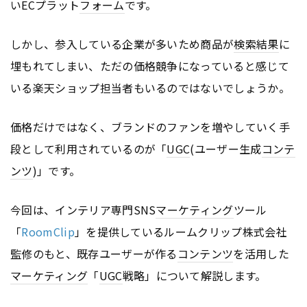
いECプラット
フォーム
です。
しかし、参入している企業が多いため商品が
検索結果
に
埋もれてしまい、ただの価格競争になっていると感じて
いる楽天ショップ担当者もいるのではないでしょうか。
価格だけではなく、ブランドのファンを増やしていく手
段として利用されているのが「
UGC
(ユーザー生成
コンテ
ンツ
)」です。
今回は、インテリア専門SNS
マーケティング
ツール
「
RoomClip
」を提供しているルームクリップ株式会社
監修のもと、既存ユーザーが作る
コンテンツ
を活用した
マーケティング
「
UGC
戦略」について解説します。