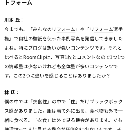
トフォーム
川本 氏
：
今までも、「みんなのリ
フォーム
」や「リ
フォーム
選手
権」で自社の壁紙を使った事例写真を発信してきました
よね。特に
ブログ
は想いが強い
コンテンツ
です。それと
比べるとRoomClipは、写真1枚とコメントなので1つ1つ
の情報量は少ないけれども全体量が多い
コンテンツ
で
す。この2つに違いを感じることはありましたか？
林 氏
：
僕の中では「衣食住」の中で「住」だけブラックボック
ス感がありました。服は着て外に出る、食べ物も外で一
緒に食べる。「衣食」は外で見る機会があります。でも
住環境って人に見せる機会が圧倒的に少ないんです。そ