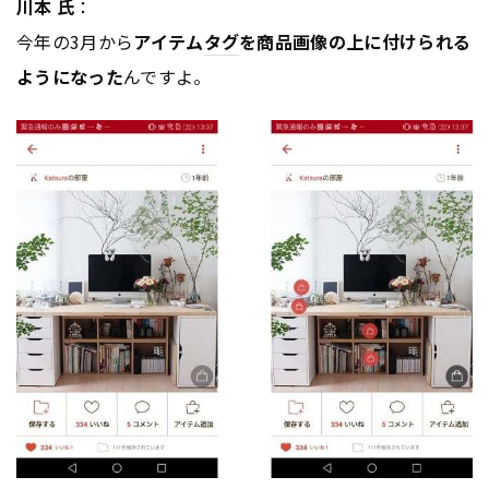
川本 氏
：
今年の3月から
アイテム
タグ
を商品画像の上に付けられる
ようになった
んですよ。