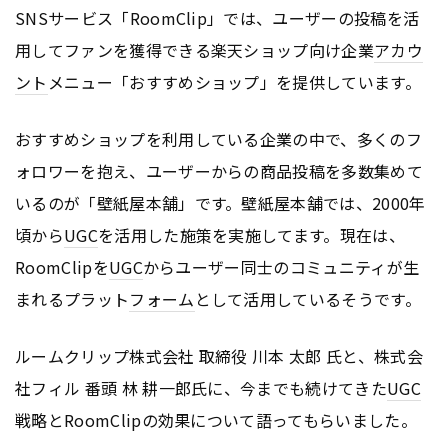
SNSサービス「RoomClip」では、ユーザーの投稿を活
用してファンを獲得できる楽天ショップ向け企業
アカウ
ント
メニュー「おすすめショップ」を提供しています。
おすすめショップを利用している企業の中で、多くのフ
ォロワーを抱え、ユーザーからの商品投稿を多数集めて
いるのが「壁紙屋本舗」です。壁紙屋本舗では、2000年
頃から
UGC
を活用した施策を実施してます。現在は、
RoomClipを
UGC
からユーザー同士のコミュニティが生
まれるプラット
フォーム
として活用しているそうです。
ルームクリップ株式会社 取締役 川本 太郎 氏と、株式会
社フィル 番頭 林 耕一郎氏に、今までも続けてきた
UGC
戦略とRoomClipの効果について語ってもらいました。