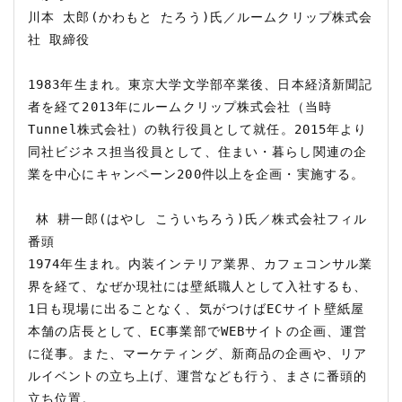
川本 太郎(かわもと たろう)氏／ルームクリップ株式会
社 取締役

1983年生まれ。東京大学文学部卒業後、日本経済新聞記
者を経て2013年にルームクリップ株式会社（当時
Tunnel株式会社）の執行役員として就任。2015年より
同社ビジネス担当役員として、住まい・暮らし関連の企
業を中心にキャンペーン200件以上を企画・実施する。

 林 耕一郎(はやし こういちろう)氏／株式会社フィル 
番頭

1974年生まれ。内装インテリア業界、カフェコンサル業
界を経て、なぜか現社には壁紙職人として入社するも、
1日も現場に出ることなく、気がつけばECサイト壁紙屋
本舗の店長として、EC事業部でWEBサイトの企画、運営
に従事。また、マーケティング、新商品の企画や、リア
ルイベントの立ち上げ、運営なども行う、まさに番頭的