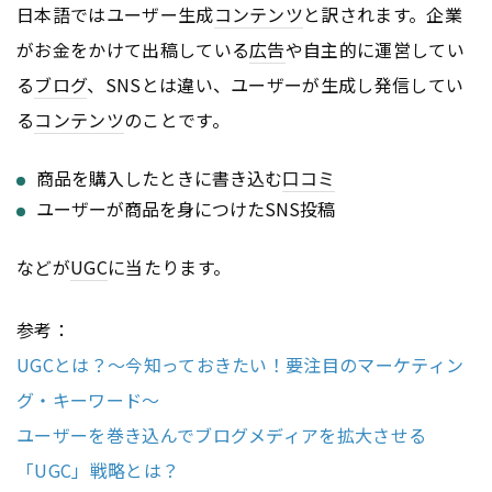
日本語ではユーザー生成
コンテンツ
と訳されます。企業
がお金をかけて出稿している
広告
や自主的に運営してい
る
ブログ
、SNSとは違い、ユーザーが生成し発信してい
る
コンテンツ
のことです。
商品を購入したときに書き込む
口コミ
ユーザーが商品を身につけたSNS投稿
などが
UGC
に当たります。
参考：
UGCとは？～今知っておきたい！要注目のマーケティン
グ・キーワード～
ユーザーを巻き込んでブログメディアを拡大させる
「UGC」戦略とは？