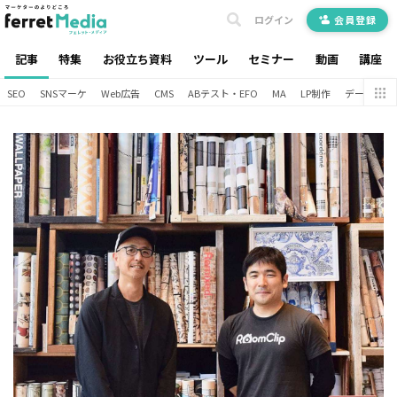
ログイン
会員登録
記事
特集
お役立ち資料
ツール
セミナー
動画
講座
SEO
SNSマーケ
Web広告
CMS
ABテスト・EFO
MA
LP制作
データ分析