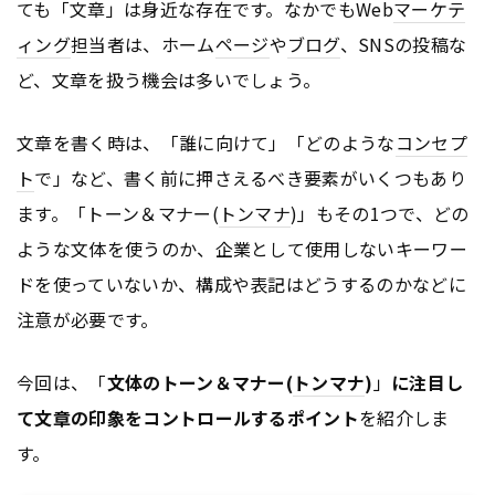
ても「文章」は身近な存在です。なかでもWeb
マーケテ
ィング
担当者は、ホーム
ページ
や
ブログ
、SNSの投稿な
ど、文章を扱う機会は多いでしょう。
文章を書く時は、「誰に向けて」「どのような
コンセプ
ト
で」など、書く前に押さえるべき要素がいくつもあり
ます。「トーン＆マナー(
トンマナ
)」もその1つで、どの
ような文体を使うのか、企業として使用しないキーワー
ドを使っていないか、構成や表記はどうするのかなどに
注意が必要です。
今回は、「
文体のトーン＆マナー(
トンマナ
)
」
に注目し
て文章の印象をコントロールするポイント
を紹介しま
す。