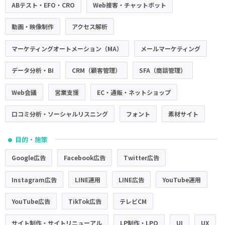
ABテスト・EFO・CRO
Web接客・チャットボット
動画・映像制作
アクセス解析
マーケティングオートメーション（MA）
メールマーケティング
データ分析・BI
CRM（顧客管理）
SFA（商談管理）
Web会議
営業支援
EC・通販・ネットショップ
口コミ分析・ソーシャルリスニング
フォント
素材サイト
目的・施策
●
Google広告
Facebook広告
Twitter広告
Instagram広告
LINE運用
LINE広告
YouTube運用
YouTube広告
TikTok広告
テレビCM
サイト制作・サイトリニューアル
LP制作・LPO
UI
UX