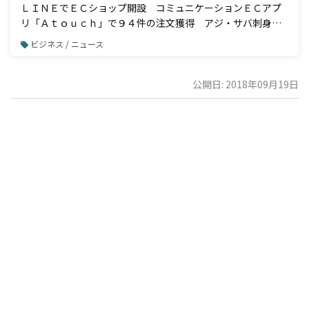
ＬＩＮＥでＥＣショップ開設 コミュニケーションＥＣアプ
リ「Ａｔｏｕｃｈ」で９４件の注文獲得 アジ・サバ刺身の
業務用加工品国内トップシェア 株式会社ジャパンシーフーズ
ビジネス / ニュース
様の事例公開
公開日: 2018年09月19日