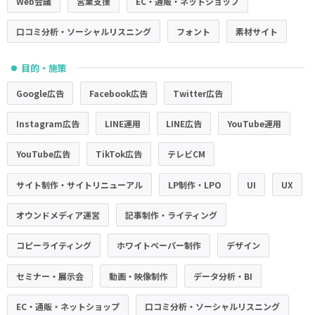
Web会議
営業支援
EC・通販・ネットショップ
口コミ分析・ソーシャルリスニング
フォント
素材サイト
目的・施策
●
Google広告
Facebook広告
Twitter広告
Instagram広告
LINE運用
LINE広告
YouTube運用
YouTube広告
TikTok広告
テレビCM
サイト制作・サイトリニューアル
LP制作・LPO
UI
UX
オウンドメディア運営
記事制作・ライティング
コピーライティング
ホワイトペーパー制作
デザイン
セミナー・展示会
動画・映像制作
データ分析・BI
EC・通販・ネットショップ
口コミ分析・ソーシャルリスニング