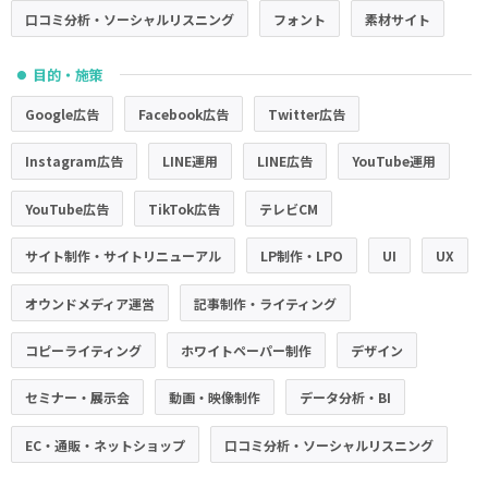
口コミ分析・ソーシャルリスニング
フォント
素材サイト
目的・施策
●
Google広告
Facebook広告
Twitter広告
Instagram広告
LINE運用
LINE広告
YouTube運用
YouTube広告
TikTok広告
テレビCM
サイト制作・サイトリニューアル
LP制作・LPO
UI
UX
オウンドメディア運営
記事制作・ライティング
コピーライティング
ホワイトペーパー制作
デザイン
セミナー・展示会
動画・映像制作
データ分析・BI
EC・通販・ネットショップ
口コミ分析・ソーシャルリスニング