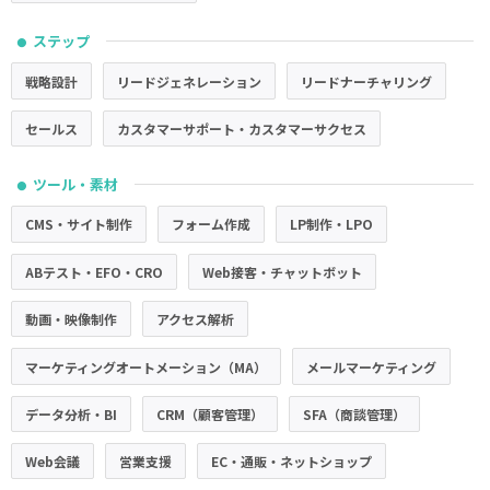
ステップ
●
戦略設計
リードジェネレーション
リードナーチャリング
セールス
カスタマーサポート・カスタマーサクセス
ツール・素材
●
CMS・サイト制作
フォーム作成
LP制作・LPO
ABテスト・EFO・CRO
Web接客・チャットボット
動画・映像制作
アクセス解析
マーケティングオートメーション（MA）
メールマーケティング
データ分析・BI
CRM（顧客管理）
SFA（商談管理）
Web会議
営業支援
EC・通販・ネットショップ