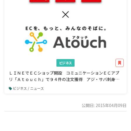
ビジネス
ＬＩＮＥでＥＣショップ開設 コミュニケーションＥＣアプ
リ「Ａｔｏｕｃｈ」で９４件の注文獲得 アジ・サバ刺身の
業務用加工品国内トップシェア 株式会社ジャパンシーフーズ
ビジネス / ニュース
様の事例公開
公開日: 2015年04月09日