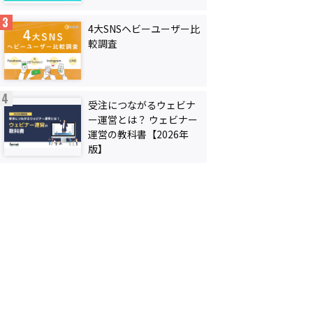
4大SNSヘビーユーザー比
較調査
受注につながるウェビナ
ー運営とは？ ウェビナー
運営の教科書【2026年
版】