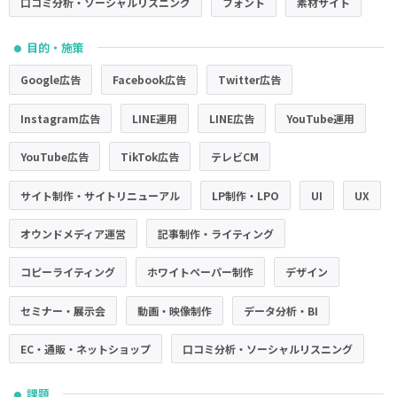
口コミ分析・ソーシャルリスニング
フォント
素材サイト
目的・施策
●
Google広告
Facebook広告
Twitter広告
Instagram広告
LINE運用
LINE広告
YouTube運用
YouTube広告
TikTok広告
テレビCM
サイト制作・サイトリニューアル
LP制作・LPO
UI
UX
オウンドメディア運営
記事制作・ライティング
コピーライティング
ホワイトペーパー制作
デザイン
セミナー・展示会
動画・映像制作
データ分析・BI
EC・通販・ネットショップ
口コミ分析・ソーシャルリスニング
課題
●