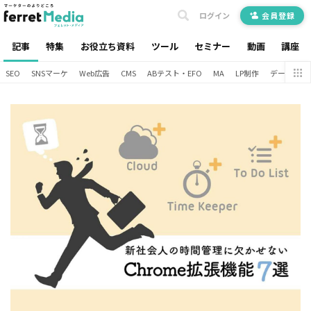
ログイン
会員登録
記事
特集
お役立ち資料
ツール
セミナー
動画
講座
SEO
SNSマーケ
Web広告
CMS
ABテスト・EFO
MA
LP制作
データ分析