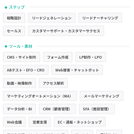
ステップ
●
戦略設計
リードジェネレーション
リードナーチャリング
セールス
カスタマーサポート・カスタマーサクセス
ツール・素材
●
CMS・サイト制作
フォーム作成
LP制作・LPO
ABテスト・EFO・CRO
Web接客・チャットボット
動画・映像制作
アクセス解析
マーケティングオートメーション（MA）
メールマーケティング
データ分析・BI
CRM（顧客管理）
SFA（商談管理）
Web会議
営業支援
EC・通販・ネットショップ