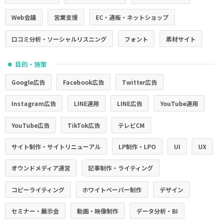
Web会議
営業支援
EC・通販・ネットショップ
口コミ分析・ソーシャルリスニング
フォント
素材サイト
目的・施策
●
Google広告
Facebook広告
Twitter広告
Instagram広告
LINE運用
LINE広告
YouTube運用
YouTube広告
TikTok広告
テレビCM
サイト制作・サイトリニューアル
LP制作・LPO
UI
UX
オウンドメディア運営
記事制作・ライティング
コピーライティング
ホワイトペーパー制作
デザイン
セミナー・展示会
動画・映像制作
データ分析・BI