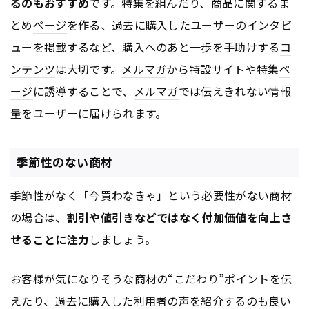
るのもおすすめ
です。特集を組んだり、商品に関するま
とめ
ページ
を作る、過去に購入したユーザーのインタビ
ューを掲載するなど、購入へのあと一歩を手助けする
コ
ンテンツ
は大切です。
メルマガ
から特設サイトや特集
ペ
ージ
に誘導することで、
メルマガ
では伝えきれない情報
量をユーザーに届けられます。
季節性のない商材
季節性がなく「今買わなきゃ」という必要性がない商材
の場合は、
割引や値引きなどではなく付加価値を向上さ
せることに注力
しましょう。
お客様が気になりそうな商材の“こだわり”ポイントを伝
えたり、過去に購入した利用者の声を紹介するのも良い