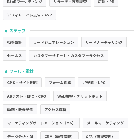
BtoBマーケティング
リサーチ・市場調査
広報・PR
アフィリエイト広告・ASP
ステップ
●
戦略設計
リードジェネレーション
リードナーチャリング
セールス
カスタマーサポート・カスタマーサクセス
ツール・素材
●
CMS・サイト制作
フォーム作成
LP制作・LPO
ABテスト・EFO・CRO
Web接客・チャットボット
動画・映像制作
アクセス解析
マーケティングオートメーション（MA）
メールマーケティング
データ分析・BI
CRM（顧客管理）
SFA（商談管理）