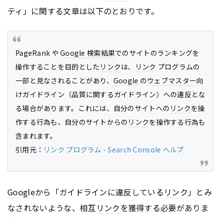
ティ」に関する文章は以下のとおりです。
PageRank や
Google
検索結果
でのサイトのランキングを
操作することを目的とした
リンク
は、
リンク
プログラムの
一部と見なされることがあり、
Google
の
ウェブマスター
向
けガイドライン（品質に関するガイドライン）への違反とな
る場合があります。これには、自分のサイトへの
リンク
を操
作する行為も、自分のサイトからの
リンク
を操作する行為も
含まれます。
引用元：
リンク プログラム - Search Console ヘルプ
Google
から「ガイドラインに違反している
リンク
」とみ
なされないような、相互
リンク
を獲得する必要がありま