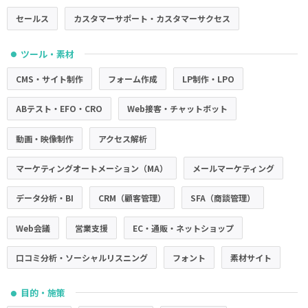
セールス
カスタマーサポート・カスタマーサクセス
ツール・素材
●
CMS・サイト制作
フォーム作成
LP制作・LPO
ABテスト・EFO・CRO
Web接客・チャットボット
動画・映像制作
アクセス解析
マーケティングオートメーション（MA）
メールマーケティング
データ分析・BI
CRM（顧客管理）
SFA（商談管理）
Web会議
営業支援
EC・通販・ネットショップ
口コミ分析・ソーシャルリスニング
フォント
素材サイト
目的・施策
●