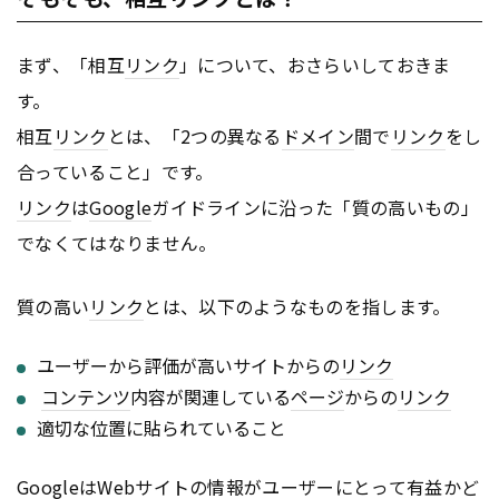
まず、「相互
リンク
」について、おさらいしておきま
す。
相互
リンク
とは、「2つの異なる
ドメイン
間で
リンク
をし
合っていること」です。
リンク
は
Google
ガイドラインに沿った「質の高いもの」
でなくてはなりません。
質の高い
リンク
とは、以下のようなものを指します。
ユーザーから評価が高いサイトからの
リンク
コンテンツ
内容が関連している
ページ
からの
リンク
適切な位置に貼られていること
Google
は
Webサイト
の情報がユーザーにとって有益かど