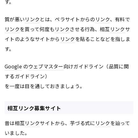
す。
質が悪い
リンク
とは、ペラサイトからの
リンク
、有料で
リンク
を買って何度も
リンク
させる行為、相互
リンク
サ
イトのようなサイトから
リンク
を貼ることなどを指しま
す。
Google
の
ウェブマスター
向けガイドライン（品質に関
するガイドライン）
を一度は目を通しておきましょう。
相互リンク募集サイト
昔は相互
リンク
サイトから、芋づる式に
リンク
を辿って
いました。