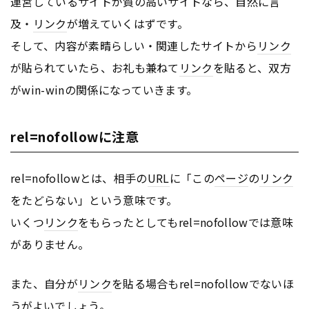
運営しているサイトが質の高いサイトなら、自然に言
及・
リンク
が増えていくはずです。
そして、内容が素晴らしい・関連したサイトから
リンク
が貼られていたら、お礼も兼ねて
リンク
を貼ると、双方
がwin-winの関係になっていきます。
rel=nofollowに注意
rel=nofollowとは、相手の
URL
に「この
ページ
の
リンク
をたどらない」という意味です。
いくつ
リンク
をもらったとしてもrel=nofollowでは意味
がありません。
また、自分が
リンク
を貼る場合もrel=nofollowでないほ
うがよいでしょう。