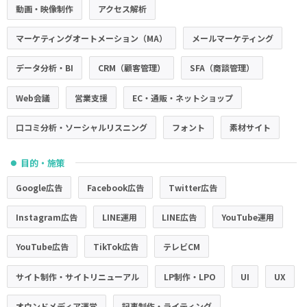
動画・映像制作
アクセス解析
マーケティングオートメーション（MA）
メールマーケティング
データ分析・BI
CRM（顧客管理）
SFA（商談管理）
Web会議
営業支援
EC・通販・ネットショップ
口コミ分析・ソーシャルリスニング
フォント
素材サイト
目的・施策
●
Google広告
Facebook広告
Twitter広告
Instagram広告
LINE運用
LINE広告
YouTube運用
YouTube広告
TikTok広告
テレビCM
サイト制作・サイトリニューアル
LP制作・LPO
UI
UX
オウンドメディア運営
記事制作・ライティング