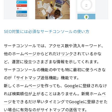
SEO対策には必須なサーチコンソールの使い方
サーチコンソールでは、アクセス数や流入キーワード、
他のホーム
ページ
からどれだけ
リンク
されているかな
ど、運営に役立つさまざまな情報を示してくれます。
サーチコンソールの機能の中でも特に最初に使うべきな
のが「
サイトマップ
送信機能」機能です。
新しくホーム
ページ
を作っても、
Google
に登録されなけ
れば検索順位が上がることはありません。新規ホーム
ペ
ージ
をできるだけ早いタイミングで
Google
に登録させた
い場合に有効なのが
サイトマップ
の送信です。