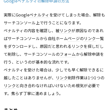
Googleペナルティの解除申請の方法
実際に
Googleペナルティ
を受けてしまった場合、解除も
サーチコンソール上で行うことになります。
ペナルティの内容を確認し、被
リンク
が原因なのであれ
ばサーチコンソールから自社ホーム
ページ
の
リンク
一覧
をダウンロードし、原因だと思われる
リンク
を探しだし
て削除し、サーチコンソールの
フォーム
から解除申請を
行う、というのが基本的な流れです。
ペナルティを受けた場合は、少しでも早く解除できるに
越したことはありませんが、
リンク
削除作業は1つ1つの
リンク
と向き合わなければいけないため根気が必要で
す。焦らず丁寧に進めましょう。
まとめ