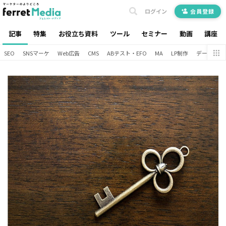
ログイン
会員登録
記事
特集
お役立ち資料
ツール
セミナー
動画
講座
SEO
SNSマーケ
Web広告
CMS
ABテスト・EFO
MA
LP制作
データ分析