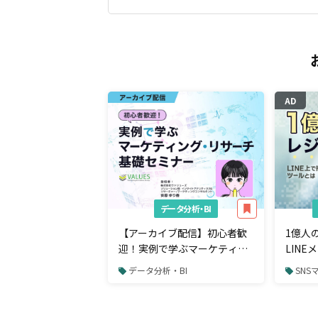
AD
データ分析・BI
【アーカイブ配信】初心者歓
1億人
迎！実例で学ぶマーケティン
LIN
グ・リサーチ基礎セミナー
から購
データ分析・BI
SNS
るツー