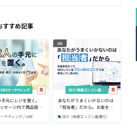
おすすめ記事
AD
SNSマーケティング
SEO（検索エンジン最適化）
の手元にレジを置く。
あなたがうまくいかないのは
Eメッセージ内で商品提案
「担当者」だから。お金をも
入・決済まで完了でき
らってSEOしているプロ＝
マーケティング / LINE
SEO（検索エンジン最適化）
ルとは
SEOコンサルは何をしている
のか。