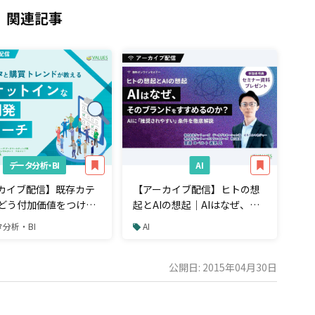
関連記事
データ分析・BI
AI
カイブ配信】既存カテ
【アーカイブ配信】ヒトの想
どう付加価値をつけ
起とAIの想起｜AIはなぜ、そ
索データと購買トレン
のブランドをすすめるのか？
分析・BI
AI
える「マーケットイ
AIに推奨されやすい条件を徹
商品開発アプローチ
底解説
公開日: 2015年04月30日