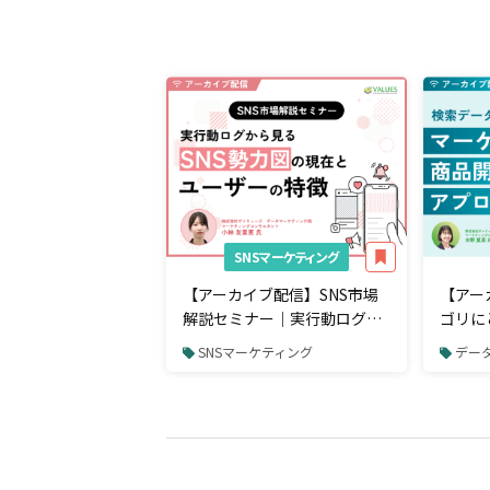
SNSマーケティング
【アーカイブ配信】SNS市場
【アー
解説セミナー｜実行動ログか
ゴリに
ら見るSNS勢力図の現在とユ
る？検
SNSマーケティング
データ
ーザーの特徴を徹底解説
ドが教
ン」な