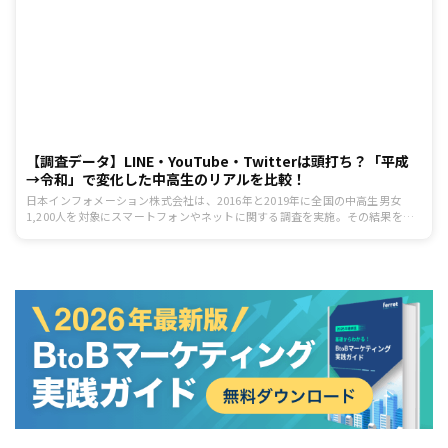
【調査データ】LINE・YouTube・Twitterは頭打ち？「平成
→令和」で変化した中高生のリアルを比較！
日本インフォメーション株式会社は、2016年と2019年に全国の中高生男女
1,200人を対象にスマートフォンやネットに関する調査を実施。その結果を時
系列比較分析し、平成と令和で中高生にどのような変化があるのか発表した。
調査の結果、3年前と比べて、スマホ所有が更に進み、家族や友だちとの連絡
に加えて「情報・検索系」が拡大していることがわかった。