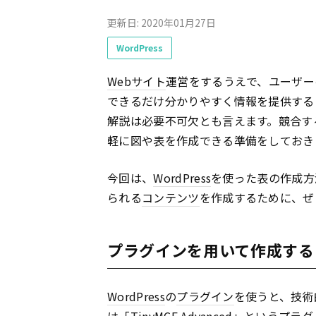
更新日: 2020年01月27日
WordPress
Webサイト
運営をするうえで、ユーザー
できるだけ分かりやすく情報を提供する
解説は必要不可欠とも言えます。競合す
軽に図や表を作成できる準備をしておき
今回は、
WordPress
を使った表の作成方
られる
コンテンツ
を作成するために、ぜ
プラグインを用いて作成する
WordPress
の
プラグイン
を使うと、技術
は「TinyMCE Advanced」という
プラグ