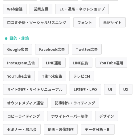
Web会議
営業支援
EC・通販・ネットショップ
口コミ分析・ソーシャルリスニング
フォント
素材サイト
目的・施策
●
Google広告
Facebook広告
Twitter広告
Instagram広告
LINE運用
LINE広告
YouTube運用
YouTube広告
TikTok広告
テレビCM
サイト制作・サイトリニューアル
LP制作・LPO
UI
UX
オウンドメディア運営
記事制作・ライティング
コピーライティング
ホワイトペーパー制作
デザイン
セミナー・展示会
動画・映像制作
データ分析・BI