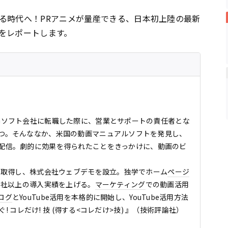
る時代へ！PRアニメが量産できる、日本初上陸の最新
をレポートします。
Gソフト会社に転職した際に、営業とサポートの責任者とな
つ。そんななか、米国の動画マニュアルソフトを発見し、
配信。劇的に効果を得られたことをきっかけに、動画のビ
を取得し、株式会社ウェブデモを設立。独学でホーム
ページ
0社以上の導入実績を上げる。
マーケティング
での動画活用
ログ
とYouTube活用を本格的に開始し、YouTube活用方法
ぐ! コレだけ! 技 (得する<コレだけ>技) 』（技術評論社）