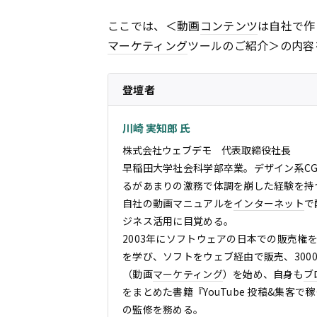
ここでは、＜動画
コンテンツ
は自社で作
マーケティング
ツールのご紹介＞の内容
登壇者
川崎 実知郎 氏
株式会社ウェブデモ 代表取締役社長
早稲田大学社会科学部卒業。デザイン系C
るがあまりの激務で体調を崩した経験を持
自社の動画マニュアルを
インターネット
で
ジネス活用に目覚める。
2003年にソフトウェアの日本での販売権
を学び、ソフトをウェブ経由で販売、300
（動画
マーケティング
）を始め、自身も
ブ
をまとめた書籍『YouTube 投稿&集客で稼
の監修を務める。