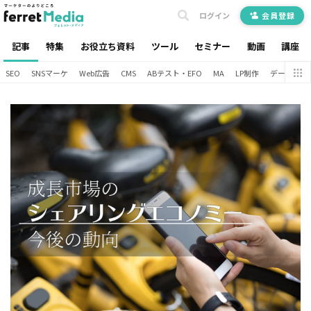
ログイン
会員登録
記事
特集
お役立ち資料
ツール
セミナー
動画
講座
SEO
SNSマーケ
Web広告
CMS
ABテスト・EFO
MA
LP制作
データ分析