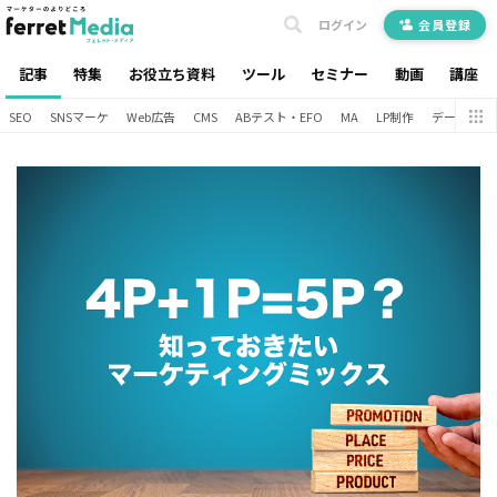
ログイン
会員登録
記事
特集
お役立ち資料
ツール
セミナー
動画
講座
SEO
SNSマーケ
Web広告
CMS
ABテスト・EFO
MA
LP制作
データ分析