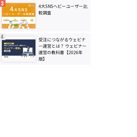
4大SNSヘビーユーザー比
較調査
受注につながるウェビナ
ー運営とは？ ウェビナー
運営の教科書【2026年
版】