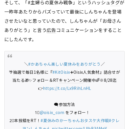
そして、「#主婦らの夏休み戦争」というハッシュ
タグ
が
一昨年あたりからバズっていて最後にしんちゃんを登場
させたいなと思っていたので、しんちゃんが「お母さん
ありがとう」と言う
広告
コミュニケーションをすること
にしたんです。
＼
#かあちゃん楽しい夏休みをありがとう
／
🌴抽選で毎日1名様に『
#KitOisix
➕Oisix人気食材』詰合せが
当たる🎁✨フォロー＆RT
キャンペーン
開催中🌈※8/28迄
👉
https://t.co/Lx9RihLnHL
🗨️参加方法
1⃣
@oisix_com
をフォロー！
2⃣本投稿をRT！
#夏休みのかーちゃんおタスケ大作戦
#クレ
ヨンしんちゃん
pic.twitter.com/lJlbB3AMgY