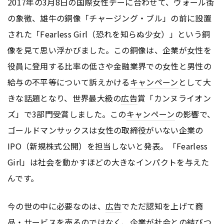
2017年の3月8日の国際女性デーに合わせて、ウォール街
の象徴、雄牛の銅像「チャージング・ブル」の前に設置
された「Fearless Girl（恐れを知らぬ少女）」という銅
像を見て思い浮かびました。この銅像は、企業が女性を
役員に登用する比率の低さや金融業界での女性と男性の
給与の不平等について訴えかける
キャンペーン
として大
きな話題となり、世界最大級の
広告
賞「カンヌライオン
ズ」で3部門受賞しました。この
キャンペーン
の影響で、
ゴールドマンサックスは女性の取締役がいない企業の
IPO（新規株式公開）を担当しないと発表。「Fearless
Girl」は社会を動かすほどの大きなインパクトを与えた
んです。
今の世の中に必要なのは、
広告
でただ認知を上げて商
品・サービスを売るのではなく、企業が社会との結びつ