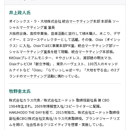
井上政人氏
オイシックス・ラ・大地株式会社 統合
マーケティング
本部 本部長 ソー
シャル
マーケティング
室 室長
大阪府出身。高校卒業後、音楽活動と並行して植木職人、木こり、デザ
イナー、Ｅコマースディレクターとして活躍。その後、Oisix（オイシッ
クス）に入社。OisixではEC事業本部PR室、統合
マーケティング
部ソー
シャル
マーケティング
室長を経て現職、統合
マーケティング
本部長。
KitOisixプレミアムモニター、＃やさいドレス、渡部建の明太マヨ、
OisixテレビCM「献立予報」、東京ハーヴェスト、100万人のキャンド
ルナイトなど「Oisix」「らでぃっしゅぼーや」「大地を守る会」の3ブ
ランドの
マーケティング
活動に携わっている。
牧野圭太氏
株式会社カラス代表／株式会社エードット 取締役副社長 兼 CBO
1984年生まれ。2009年博報堂入社/コピーライターに配属。
HAKUHODO THE DAYを経て、2015年独立。株式会社エードット取締役
副社長CBO/株式会社文鳥社/カラス代表取締役。ブランドジャーナリズ
ムを掲げ、社会性あるクリエイティブを啓蒙・実施している。