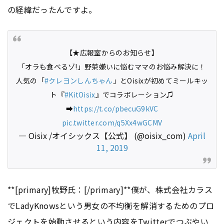
の経緯だったんですよ。
【★広報室からのお知らせ】
「オラも食べるゾ!」野菜嫌いに悩むママのお悩み解決に！
人気の「
#クレヨンしんちゃん
」とOisixが初めてミールキッ
ト『
#KitOisix
』でコラボレーション♫
➡️
https://t.co/pbecuG9kVC
pic.twitter.com/q5Xx4wGCMV
— Oisix /オイシックス【公式】 (@oisix_com)
April
11, 2019
**[primary]牧野氏：[/primary]**僕が、株式会社カラス
でLadyKnowsという男女の不均衡を解消するためのプロ
ジェクトを始動させるという内容を
Twitter
でつぶやい