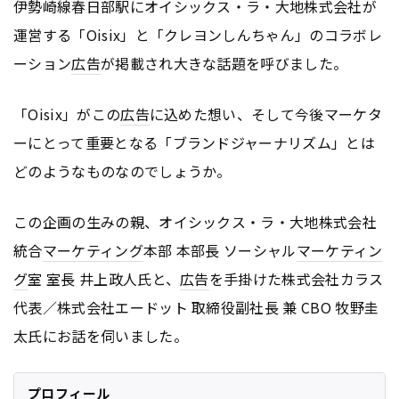
伊勢崎線春日部駅にオイシックス・ラ・大地株式会社が
運営する「Oisix」と「クレヨンしんちゃん」のコラボレ
ーション
広告
が掲載され大きな話題を呼びました。
「Oisix」がこの
広告
に込めた想い、そして今後マーケタ
ーにとって重要となる「ブランドジャーナリズム」とは
どのようなものなのでしょうか。
この企画の生みの親、オイシックス・ラ・大地株式会社
統合
マーケティング
本部 本部長 ソーシャル
マーケティン
グ
室 室長 井上政人氏と、
広告
を手掛けた株式会社カラス
代表／株式会社エードット 取締役副社長 兼 CBO 牧野圭
太氏にお話を伺いました。
プロフィール