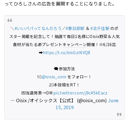
ってひろしさんの
広告
を展開することになりました。
＼
#いいパパってなんだろう
／
#春日部駅
＆
#北千住駅
のポ
スター掲載を記念して！抽選で毎日1名様にOisix野菜＆人気
食材が当たる🎁プレゼント
キャンペーン
開催！※6/16迄
➡️
https://t.co/bisGzt6VQ8
🗨️参加方法
1⃣
@oisix_com
をフォロー！
2⃣本投稿をRT！
💌当選発表→DM
pic.twitter.com/j9c45kEacz
— Oisix /オイシックス【公式】 (@oisix_com)
June
15, 2019