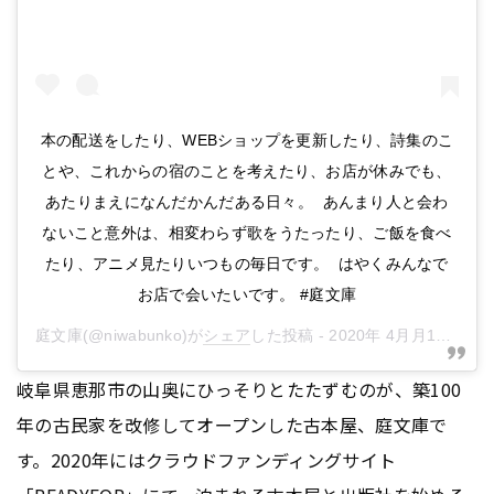
本の配送をしたり、WEBショップを更新したり、詩集のこ
とや、これからの宿のことを考えたり、お店が休みでも、
あたりまえになんだかんだある日々。 あんまり人と会わ
ないこと意外は、相変わらず歌をうたったり、ご飯を食べ
たり、アニメ見たりいつもの毎日です。 はやくみんなで
お店で会いたいです。 #庭文庫
庭文庫
(@niwabunko)が
シェア
した投稿 -
2020年 4月月18日午前2時40分PDT
岐阜県恵那市の山奥にひっそりとたたずむのが、築100
年の古民家を改修してオープンした古本屋、庭文庫で
す。2020年にはクラウドファンディングサイト