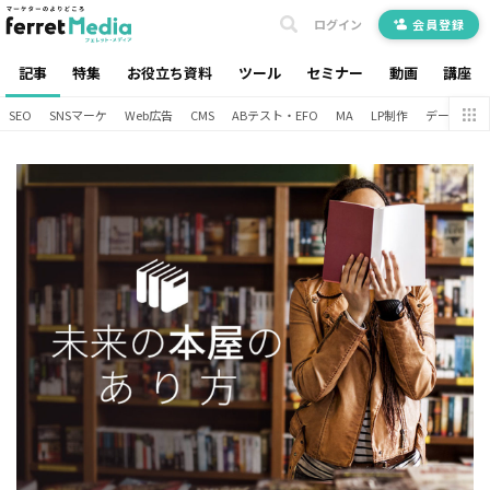
ログイン
会員登録
記事
特集
お役立ち資料
ツール
セミナー
動画
講座
SEO
SNSマーケ
Web広告
CMS
ABテスト・EFO
MA
LP制作
データ分析