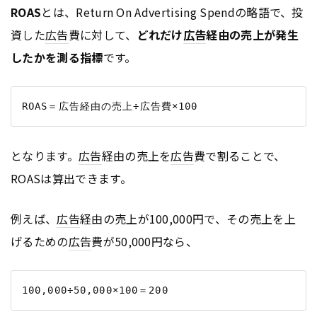
ROAS
とは、Return On Advertising Spendの略語で、投
資した
広告
費に対して、
どれだけ
広告
経由の売上が発生
したかを測る指標
です。
となります。
広告
経由の売上を
広告
費で割ることで、
ROASは算出できます。
例えば、
広告
経由の売上が100,000円で、その売上を上
げるための
広告
費が50,000円なら、