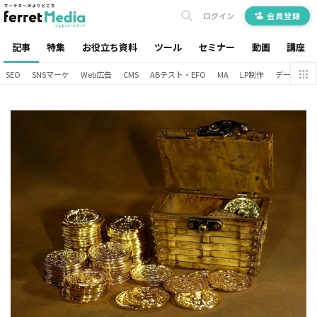
ログイン
会員登録
記事
特集
お役立ち資料
ツール
セミナー
動画
講座
SEO
SNSマーケ
Web広告
CMS
ABテスト・EFO
MA
LP制作
データ分析