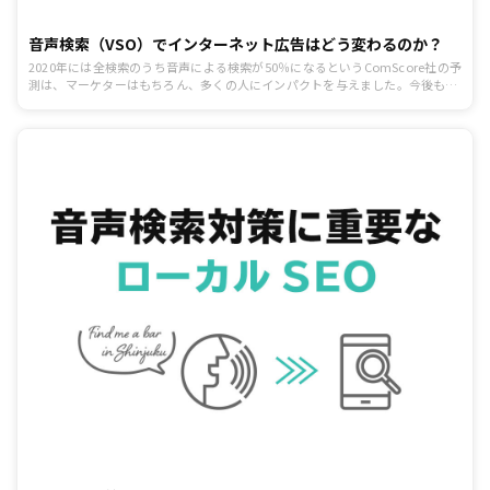
音声検索（VSO）でインターネット広告はどう変わるのか？
2020年には全検索のうち音声による検索が50％になるというComScore社の予
測は、マーケターはもちろん、多くの人にインパクトを与えました。今後も
Appleの「Siri」、Googleの「Google Assistant」、Amazonの「Alexa」など
のAIアシスタントの進化により、消費者へのプロモーションにおいても音声
が、さらに重要な要素になるでしょう。音声広告は、これから急速に発展する
と考えられるため、まだ詳しくは知らないという方も多いのではないでしょう
か。そこで今回は音声検索によるネット広告への影響をテーマにします。