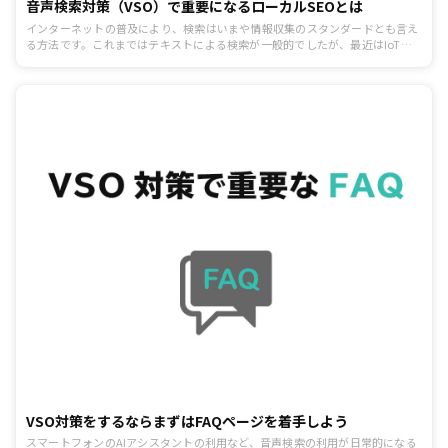
音声検索対策（VSO）で重要になるローカルSEOとは
インターネットの普及により、検索はいまや情報収集のスタンダードとも言え
る方法です。これまではテキストによる検索が一般的でしたが、最近はIoT家
電やスマートフォンのAIアシスタントによって、音声検索が身近なものになり
つつあります。このような背景の中で、SEO対策に力を入れていた企業は、音
声検索の対策であるVSO対策（Voice Search Optimization）に注目している
のです。そこで今回は、VSO対策の重要な施策であるローカルSEOについて解
説します。これからVSO対策に取り組もうとしているWeb担当者は、この記事
をご覧いただければ具体的な対策を把握できます。
VSO対策をするならまずはFAQページを着手しよう
スマートフォンのAIアシスタントの利用など、音声検索の利用が日常的になる