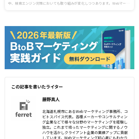
中、検索エンジン対策においても取り組みが変化しつつあります。Webマーケ
ターは、音声検索の検索エンジン最適化であるVSO対策（Voice Search
Optimization）に早いうちに着手すべきです。しかし、VSO対策といっても
何から始めるべきかわからずに困っている方もたくさんいることでしょう。そ
こで今回は、VSO対策で重要だと言われている「FAQ」の作成にスポットをあ
てます。
この記事を書いたライター
藤野真人
北海道札幌市にあるWebマーケティング事務所、コ
ビトスパイス代表。各種メーカーやコンサルティン
グ企業などで様々な分野のマーケティングを経験し
独立。これまで培ったマーケティングに関するノウ
ハウを活かしクライアント企業の業績アップに貢献
しています。Webマーケティング初心者にもわかり