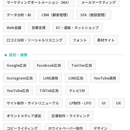
マーケティングオートメーション（MA）
メールマーケティング
データ分析・BI
CRM（顧客管理）
SFA（商談管理）
Web会議
営業支援
EC・通販・ネットショップ
口コミ分析・ソーシャルリスニング
フォント
素材サイト
目的・施策
●
Google広告
Facebook広告
Twitter広告
Instagram広告
LINE運用
LINE広告
YouTube運用
YouTube広告
TikTok広告
テレビCM
サイト制作・サイトリニューアル
LP制作・LPO
UI
UX
オウンドメディア運営
記事制作・ライティング
コピーライティング
ホワイトペーパー制作
デザイン