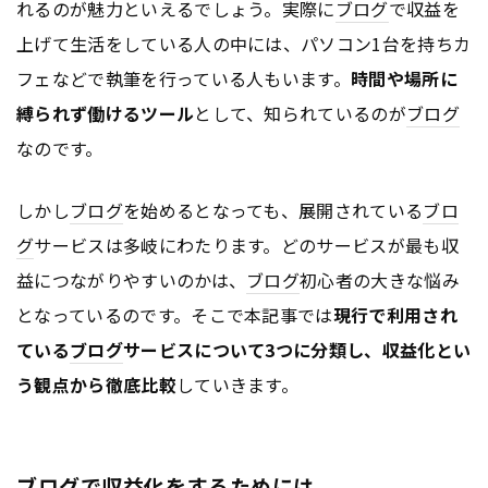
れるのが魅力といえるでしょう。実際に
ブログ
で収益を
上げて生活をしている人の中には、パソコン1台を持ちカ
フェなどで執筆を行っている人もいます。
時間や場所に
縛られず働けるツール
として、知られているのが
ブログ
なのです。
しかし
ブログ
を始めるとなっても、展開されている
ブロ
グ
サービスは多岐にわたります。どのサービスが最も収
益につながりやすいのかは、
ブログ
初心者の大きな悩み
となっているのです。そこで本記事では
現行で利用され
ている
ブログ
サービスについて3つに分類し、収益化とい
う観点から徹底比較
していきます。
ブログで収益化をするためには