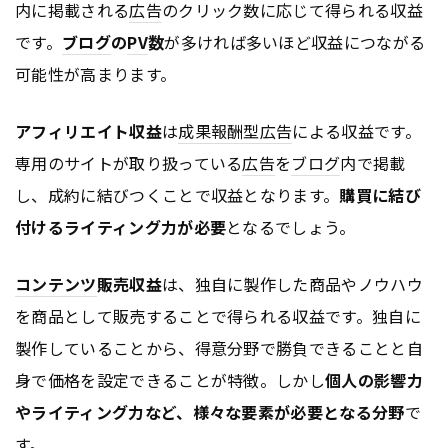
内に掲載される
広告
のクリック数に応じて得られる収益
です。
ブログ
の
PV
数
が多ければ多いほど収益につながる
可能性が高まります。
アフィリエイト収益
は
成果報酬型広告
による収益です。
専用のサイトが取り扱っている
広告
を
ブログ
内で掲載
し、成約に結びつくことで収益となります。
購買に結び
付けるライティング力が必要
となるでしょう。
コンテンツ
販売収益
は、独自に製作した商品やノウハウ
を商品として販売することで得られる収益です。独自に
製作していることから、得意分野で勝負できることと自
身で価格を設定できることが特徴。しかし
個人の影響力
やライティング力など、様々な要素が必要となる分野
で
す。