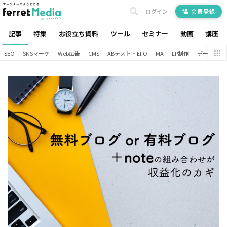
ログイン
会員登録
記事
特集
お役立ち資料
ツール
セミナー
動画
講座
SEO
SNSマーケ
Web広告
CMS
ABテスト・EFO
MA
LP制作
データ分析