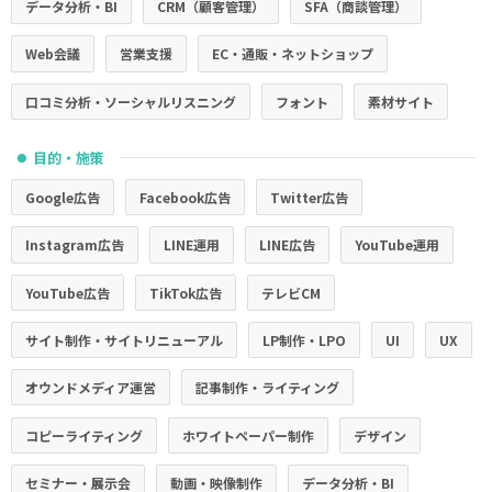
データ分析・BI
CRM（顧客管理）
SFA（商談管理）
Web会議
営業支援
EC・通販・ネットショップ
口コミ分析・ソーシャルリスニング
フォント
素材サイト
目的・施策
●
Google広告
Facebook広告
Twitter広告
Instagram広告
LINE運用
LINE広告
YouTube運用
YouTube広告
TikTok広告
テレビCM
サイト制作・サイトリニューアル
LP制作・LPO
UI
UX
オウンドメディア運営
記事制作・ライティング
コピーライティング
ホワイトペーパー制作
デザイン
セミナー・展示会
動画・映像制作
データ分析・BI