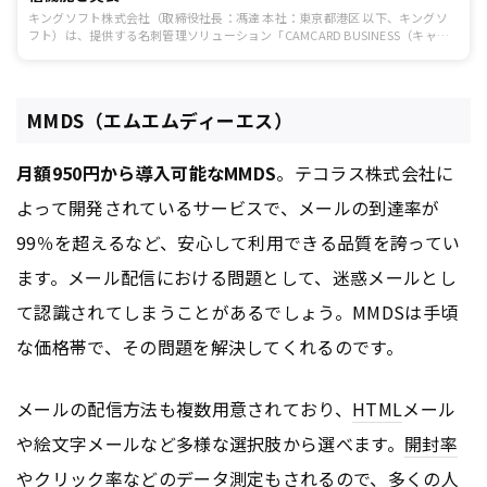
キングソフト株式会社（取締役社長：馮達 本社：東京都港区 以下、キングソ
フト）は、提供する名刺管理ソリューション「CAMCARD BUSINESS（キャム
カードビジネス）」に企業が集約した名刺データベースからメールを簡単に一
括配信できる「メール配信機能」を新たに実装したことを本日5月18日(水)に
発表いたします。
MMDS（エムエムディーエス）
月額950円から導入可能なMMDS
。テコラス株式会社に
よって開発されているサービスで、メールの到達率が
99％を超えるなど、安心して利用できる品質を誇ってい
ます。メール配信における問題として、迷惑メールとし
て認識されてしまうことがあるでしょう。MMDSは手頃
な価格帯で、その問題を解決してくれるのです。
メールの配信方法も複数用意されており、
HTML
メール
や絵文字メールなど多様な選択肢から選べます。
開封率
やクリック率などのデータ測定もされるので、多くの人