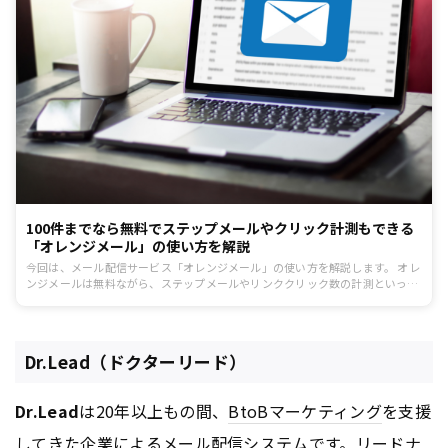
100件までなら無料でステップメールやクリック計測もできる
「オレンジメール」の使い方を解説
今回は、メール配信サービス「オレンジメール」の使い方を解説します。 オレ
ンジメールは無料ながら、ステップメールやリンククリック数の計測といった
メールマーケティングに必要な機能を備えています。配信先100件まではすべ
ての機能が無料で利用できるので、まずは小規模からでも取り組みたいという
方は参考にしてみてください。
Dr.Lead（ドクターリード）
Dr.Lead
は20年以上もの間、
BtoB
マーケティング
を支援
してきた企業によるメール配信システムです。リードナ