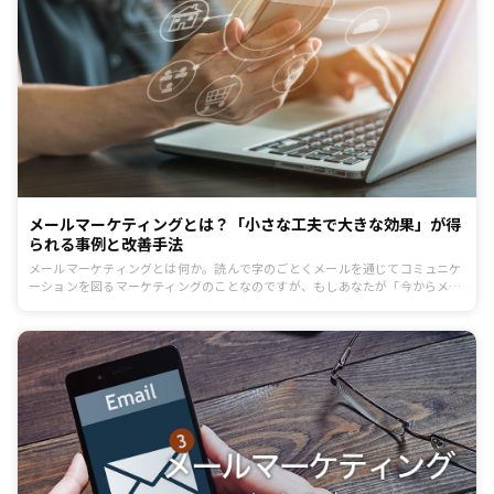
メールマーケティングとは？「小さな工夫で大きな効果」が得
られる事例と改善手法
メールマーケティングとは何か。読んで字のごとくメールを通じてコミュニケ
ーションを図るマーケティングのことなのですが、もしあなたが「今からメー
ルマーケティングを実際に運用してください」と言われたら――そのプランや手
法・方法をどれくらい具体的にイメージできるでしょうか？本記事をご覧にい
ただいている人の中には初めてメールマーケティングを実施する方も、既に実
施されている方もいらっしゃると思いますが、今回はそんな「メールマーケテ
ィング」について、その全貌を明らかにしていきたいと思います。