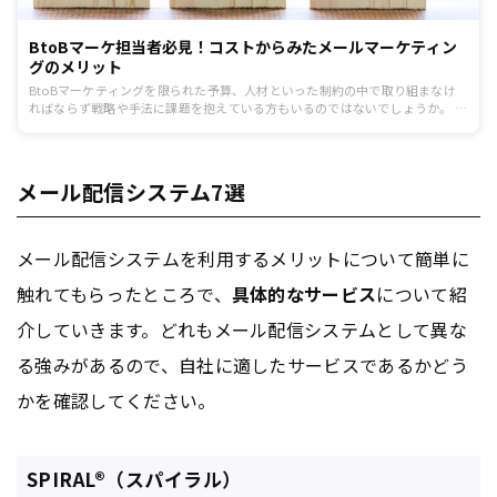
BtoBマーケ担当者必見！コストからみたメールマーケティン
グのメリット
BtoBマーケティングを限られた予算、人材といった制約の中で取り組まなけ
ればならず戦略や手法に課題を抱えている方もいるのではないでしょうか。 近
年、BtoB向けSaaSが注目を集め、効率的に施策を実施できるマーケティング
ツールが多く登場しています。 例えば、メール配信システムやマーケティング
オートメーションツール、Web接客ツール、SEO支援ツールなど各手法ごとに
様々なツールが存在します。とはいえ、全てを利用しようと思えば、コストが
メール配信システム7選
かさんでしまうのは明らかです。何から取り組めば良いのかわからないと感じ
ることもあるかもしれません。
メール配信システムを利用するメリットについて簡単に
触れてもらったところで、
具体的なサービス
について紹
介していきます。どれもメール配信システムとして異な
る強みがあるので、自社に適したサービスであるかどう
かを確認してください。
SPIRAL®（スパイラル）