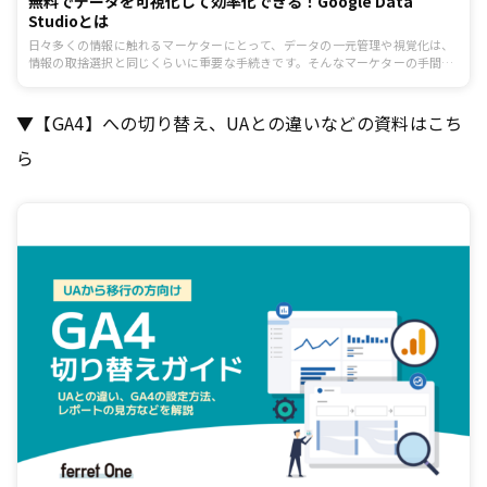
無料でデータを可視化して効率化できる！Google Data
Studioとは
日々多くの情報に触れるマーケターにとって、データの一元管理や視覚化は、
情報の取捨選択と同じくらいに重要な手続きです。そんなマーケターの手間を
省略し、データドリブンな改善、施策の手助けをしてくれるのが「Google
Data Studio」。この記事ではGoogle Data Studioについて、基本的な情報や
特徴、メリット、簡単な操作方法を解説しています。
▼【GA4】への切り替え、UAとの違いなどの資料はこち
ら