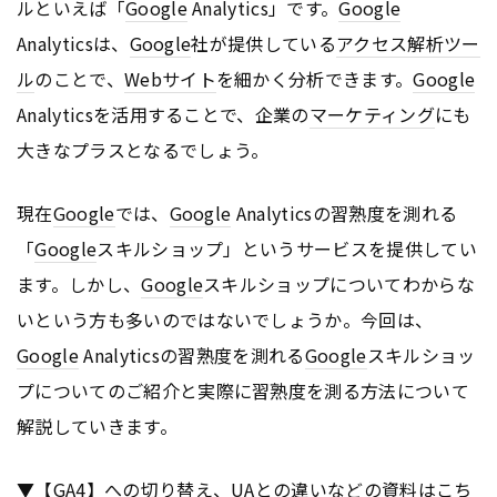
ルといえば「
Google
Analytics」です。
Google
Analyticsは、
Google
社が提供している
アクセス解析ツー
ル
のことで、
Webサイト
を細かく分析できます。
Google
Analyticsを活用することで、企業の
マーケティング
にも
大きなプラスとなるでしょう。
現在
Google
では、
Google
Analyticsの習熟度を測れる
「
Google
スキルショップ」というサービスを提供してい
ます。しかし、
Google
スキルショップについてわからな
いという方も多いのではないでしょうか。今回は、
Google
Analyticsの習熟度を測れる
Google
スキルショッ
プについてのご紹介と実際に習熟度を測る方法について
解説していきます。
▼【GA4】への切り替え、UAとの違いなどの資料はこち