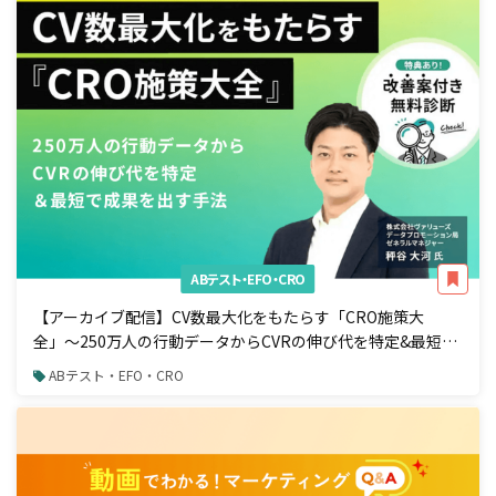
ABテスト・EFO・CRO
【アーカイブ配信】CV数最大化をもたらす「CRO施策大
全」〜250万人の行動データからCVRの伸び代を特定&最短で
成果を出す手法〜
ABテスト・EFO・CRO