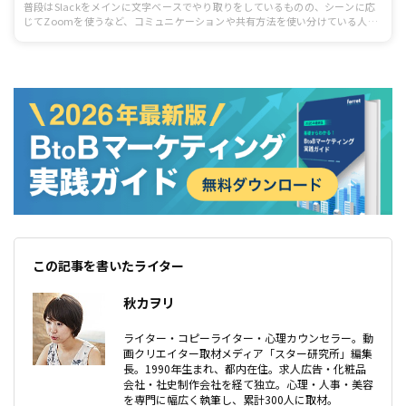
普段はSlackをメインに文字ベースでやり取りをしているものの、シーンに応
じてZoomを使うなど、コミュニケーションや共有方法を使い分けている人は
多いでしょう。実はSlackとZoomは簡単に連携でき、Slack上でZoomのミー
ティングに招待したり、メッセージのやり取りから即座にZoomのオンライン
会議に切り替えたりできます。記事では、SlackとZoomを連携するメリット
を紹介しつつ、連携方法を詳しく解説します。
この記事を書いたライター
秋カヲリ
ライター・コピーライター・心理カウンセラー。動
画クリエイター取材メディア「スター研究所」編集
長。1990年生まれ、都内在住。求人広告・化粧品
会社・社史制作会社を経て独立。心理・人事・美容
を専門に幅広く執筆し、累計300人に取材。