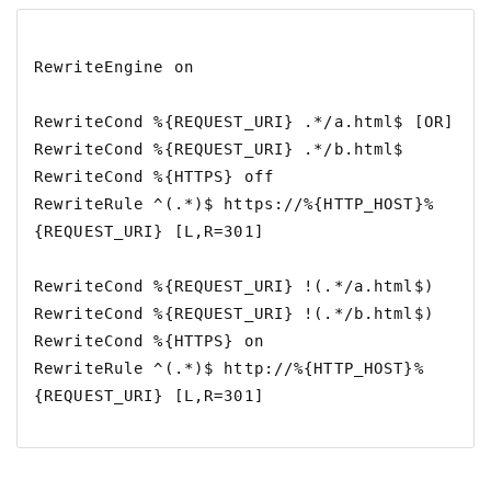
RewriteEngine on

RewriteCond %{REQUEST_URI} .*/a.html$ [OR]

RewriteCond %{REQUEST_URI} .*/b.html$

RewriteCond %{HTTPS} off

RewriteRule ^(.*)$ https://%{HTTP_HOST}%
{REQUEST_URI} [L,R=301]

RewriteCond %{REQUEST_URI} !(.*/a.html$)

RewriteCond %{REQUEST_URI} !(.*/b.html$)

RewriteCond %{HTTPS} on

RewriteRule ^(.*)$ http://%{HTTP_HOST}%