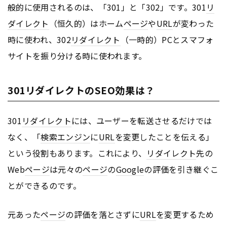
般的に使用されるのは、「301」と「302」です。301
リ
ダイレクト
（恒久的）はホーム
ページ
や
URL
が変わった
時に使われ、302
リダイレクト
（一時的）PCとスマフォ
サイトを振り分ける時に使われます。
301リダイレクトのSEO効果は？
301
リダイレクト
には、ユーザーを転送させるだけでは
なく、「
検索エンジン
に
URL
を変更したことを伝える」
という役割もあります。これにより、
リダイレクト
先の
Web
ページ
は元々の
ページ
の
Google
の評価を引き継ぐこ
とができるのです。
元あった
ページ
の評価を落とさずに
URL
を変更するため