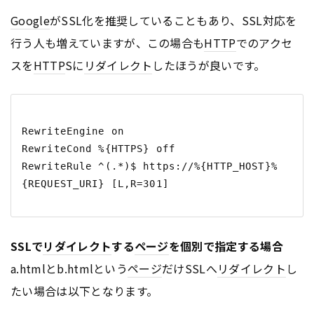
Google
がSSL化を推奨していることもあり、SSL対応を
行う人も増えていますが、この場合も
HTTP
でのアクセ
スを
HTTP
Sに
リダイレクト
したほうが良いです。
RewriteEngine on

RewriteCond %{HTTPS} off

RewriteRule ^(.*)$ https://%{HTTP_HOST}%
SSLで
リダイレクト
する
ページ
を個別で指定する場合
a.htmlとb.htmlという
ページ
だけSSLへ
リダイレクト
し
たい場合は以下となります。