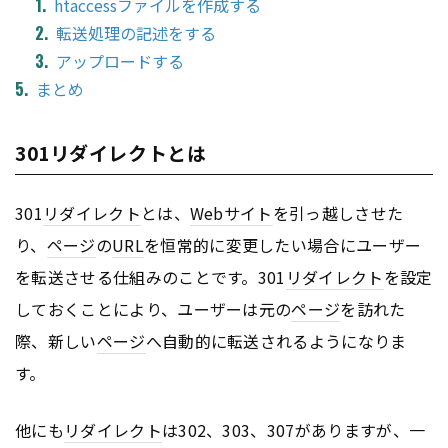
htaccessファイルを作成する
転送処理の記述をする
アップロードする
まとめ
301リダイレクトとは
301
リダイレクト
とは、
Webサイト
を引っ越しさせた
り、
ページ
の
URL
を恒常的に変更したい場合にユーザー
を転送させる仕組みのことです。301
リダイレクト
を設定
しておくことにより、ユーザーは元の
ページ
を訪れた
際、新しい
ページ
へ自動的に転送されるようになりま
す。
他にも
リダイレクト
は302、303、307がありますが、一