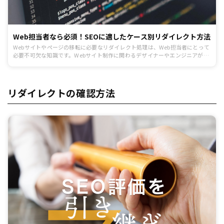
Web担当者なら必須！SEOに適したケース別リダイレクト方法
Webサイトやページの移転に必要なリダイレクト処理は、Web担当者にとって
必要不可欠な知識です。Webサイト制作に関わるデザイナーやエンジニアが、
SEOに適切なリダイレクト方法を理解していないケースがあるためです。特
に、URLの変更を伴うサイト移転をするケースでは、Googleが推奨する正しい
リダイレクト処理をしないと、移転後のWebサイトの検索順位に大きなマイナ
スの影響を与えます。
リダイレクトの確認方法