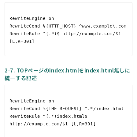
RewriteEngine on

RewriteCond %{HTTP_HOST} ^www.example\.com

RewriteRule ^(.*)$ http://example.com/$1 
2-7. TOPページのindex.htmlをindex.html無しに
統一する記述
RewriteEngine on

RewriteCond %{THE_REQUEST} ^.*/index.html

RewriteRule ^(.*)index.html$ 