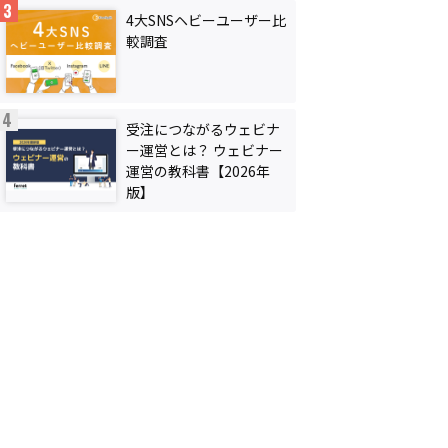
4大SNSヘビーユーザー比
較調査
受注につながるウェビナ
ー運営とは？ ウェビナー
運営の教科書【2026年
版】