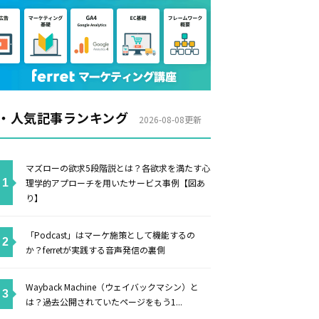
・人気記事ランキング
2026-08-08更新
マズローの欲求5段階説とは？各欲求を満たす心
理学的アプローチを用いたサービス事例【図あ
り】
「Podcast」はマーケ施策として機能するの
か？ferretが実践する音声発信の裏側
Wayback Machine（ウェイバックマシン）と
は？過去公開されていたページをもう1...