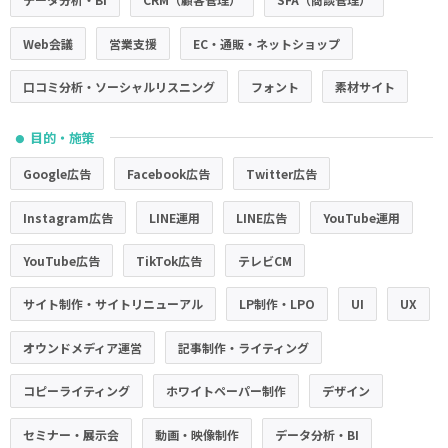
Web会議
営業支援
EC・通販・ネットショップ
口コミ分析・ソーシャルリスニング
フォント
素材サイト
目的・施策
●
Google広告
Facebook広告
Twitter広告
Instagram広告
LINE運用
LINE広告
YouTube運用
YouTube広告
TikTok広告
テレビCM
サイト制作・サイトリニューアル
LP制作・LPO
UI
UX
オウンドメディア運営
記事制作・ライティング
コピーライティング
ホワイトペーパー制作
デザイン
セミナー・展示会
動画・映像制作
データ分析・BI