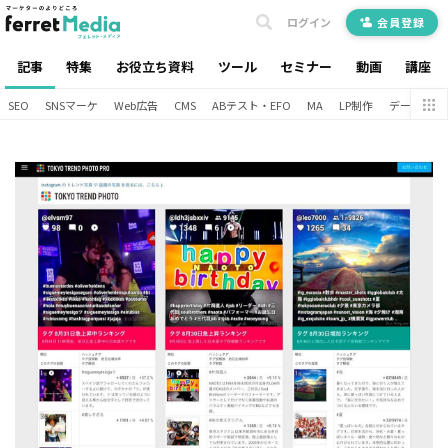
ログイン
会員登録
記事
特集
お役立ち資料
ツール
セミナー
動画
講座
SEO
SNSマーケ
Web広告
CMS
ABテスト・EFO
MA
LP制作
データ分析