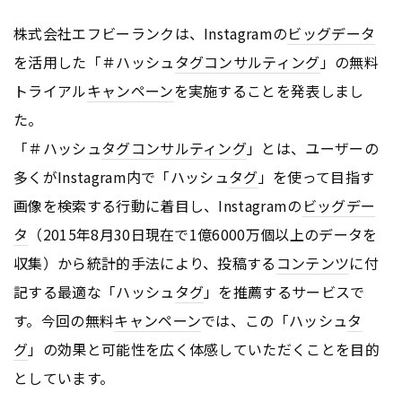
株式会社エフビーランクは、Instagramの
ビッグデータ
を活用した「＃ハッシュ
タグ
コンサルティング
」の無料
トライアル
キャンペーン
を実施することを発表しまし
た。
「＃ハッシュ
タグ
コンサルティング
」とは、ユーザーの
多くがInstagram内で「ハッシュ
タグ
」を使って目指す
画像を検索する行動に着目し、Instagramの
ビッグデー
タ
（2015年8月30日現在で1億6000万個以上のデータを
収集）から統計的手法により、投稿する
コンテンツ
に付
記する最適な「ハッシュ
タグ
」を推薦するサービスで
す。今回の無料
キャンペーン
では、この「ハッシュ
タ
グ
」の効果と可能性を広く体感していただくことを目的
としています。