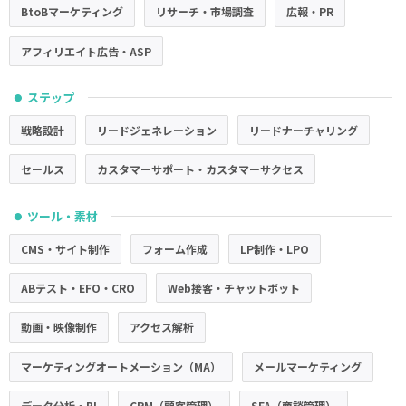
BtoBマーケティング
リサーチ・市場調査
広報・PR
アフィリエイト広告・ASP
ステップ
●
戦略設計
リードジェネレーション
リードナーチャリング
セールス
カスタマーサポート・カスタマーサクセス
ツール・素材
●
CMS・サイト制作
フォーム作成
LP制作・LPO
ABテスト・EFO・CRO
Web接客・チャットボット
動画・映像制作
アクセス解析
マーケティングオートメーション（MA）
メールマーケティング
データ分析・BI
CRM（顧客管理）
SFA（商談管理）