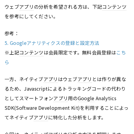
ウェブ
アプリ
の分析を希望される方は、下記
コンテンツ
を参考にしてください。
参考：
5. Googleアナリティクスの登録と設定方法
※上記
コンテンツ
は会員限定です。無料会員登録は
こち
ら
一方、ネイティブ
アプリ
はウェブ
アプリ
とは作りが異な
るため、Javascriptによるトラッキングコードの代わり
としてスマートフォン
アプリ
用の
Google
Analytics
SDK(Software Development Kit)を利用することによっ
てネイティブ
アプリ
に特化した分析をします。