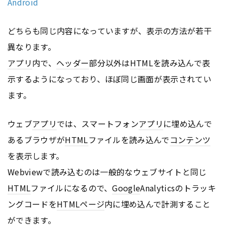
Android
どちらも同じ内容になっていますが、表示の方法が若干
異なります。
アプリ
内で、
ヘッダー
部分以外は
HTML
を読み込んで表
示するようになっており、ほぼ同じ画面が表示されてい
ます。
ウェブ
アプリ
では、スマートフォン
アプリ
に埋め込んで
あるブラウザが
HTML
ファイルを読み込んで
コンテンツ
を表示します。
Webviewで読み込むのは一般的なウェブサイトと同じ
HTML
ファイルになるので、
Google
Analyticsのトラッキ
ングコードを
HTML
ページ
内に埋め込んで計測すること
ができます。