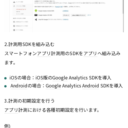
2.計測用SDKを組み込む
スマートフォン
アプリ
計測用のSDKを
アプリ
へ組み込み
ます。
i
OS
の場合：i
OS
版の
Google
Analytics SDKを導入
Android
の場合：
Google
Analytics
Android
SDKを導入
3.計測の初期設定を行う
アプリ
計測における各種初期設定を行います。
例)