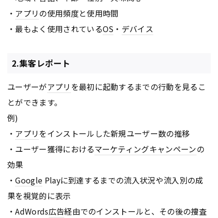
・
アプリ
の使用頻度と使用時間
・最もよく使用されている
OS
・
デバイス
2.集客レポート
ユーザーが
アプリ
を最初に起動するまでの行動を見るこ
とができます。
例)
・
アプリ
をインストールした新規ユーザー数の推移
・ユーザー獲得における
マーケティング
キャンペーン
の
効果
・
Google
Playに到達するまでの流入状況や流入別の成
果を視覚的に表示
・AdWords
広告
経由でのインストールと、その後の捜査