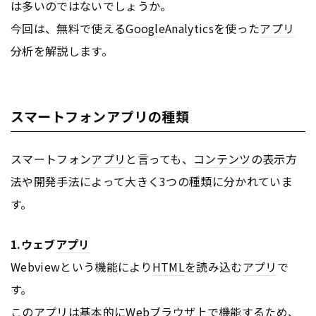
は多いのではないでしょうか。
今回は、無料で使える
Google
Analyticsを使った
アプリ
分析を解説します。
スマートフォンアプリの種類
スマートフォン
アプリ
と言っても、
コンテンツ
の表示方
法や開発手法によって大きく3つの種類に分かれていま
す。
1.ウェブ
アプリ
Webviewという機能により
HTML
を読み込む
アプリ
で
す。
この
アプリ
は基本的にWebブラウザ上で機能するため、