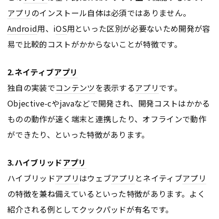
アプリ
のインストール自体は必須ではありません。
Android
用、i
OS
用といった区別が必要ないため開発が容
易で比較的コストがかからないことが特徴です。
2.ネイティブ
アプリ
独自の実装で
コンテンツ
を表示する
アプリ
です。
Objective-cやjavaなどで開発され、開発コストはかかる
ものの動作が速く端末と連携したり、オフラインで動作
ができたり、といった特徴があります。
3.ハイブリッド
アプリ
ハイブリッド
アプリ
はウェブ
アプリ
とネイティブ
アプリ
の特徴を兼ね備えているといった特徴があります。よく
紹介される例としてクックパッドが有名です。