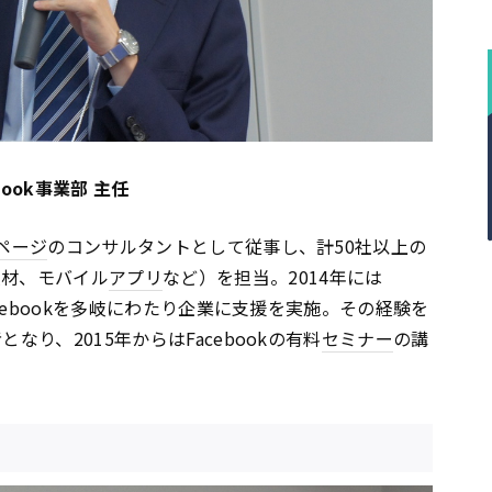
ook事業部 主任
ページ
のコンサルタントとして従事し、計50社以上の
人材、モバイル
アプリ
など）を担当。2014年には
acebookを多岐にわたり企業に支援を実施。その経験を
となり、2015年からはFacebookの有料
セミナー
の講