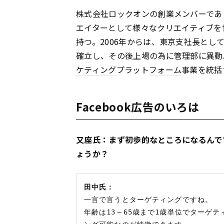
株式会社ロックオンの創業メンバーであ
エイターとして様々なクリエイティブを
持つ。2006年からは、東京支社長と
確立し、その後上場の為に管理部に異動。
ケティング
プラット
フォーム
事業を統括
Facebook広告のいろは
又座氏：まず初歩的なところになるんですが
ょうか？
田中氏：
一言で言うとターゲティングですね。

年齢は13～65歳まで1歳単位でターゲ