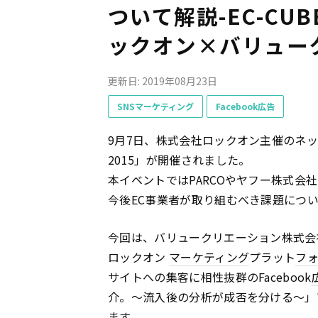
ついて解説-EC-CUBE
ックオン×バリュー
更新日: 2019年08月23日
SNSマーケティング
Facebook広告
9月7日、株式会社ロックオン主催のネット
2015」が開催されました。
本イベントではPARCOやヤフー株式会
今後EC事業者が取り組むべき課題につ
今回は、バリュークリエーション株式会社 
ロックオン
マーケティング
プラット
フ
サイトへの集客に相性抜群のFacebook
介。～流入後の分析が成否を分ける～」
ます。