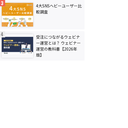
4大SNSヘビーユーザー比
較調査
受注につながるウェビナ
ー運営とは？ ウェビナー
運営の教科書【2026年
版】