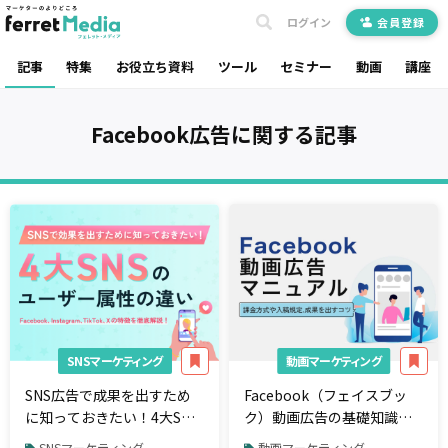
ログイン
会員登録
記事
特集
お役立ち資料
ツール
セミナー
動画
講座
Facebook広告
に関する記事
SNSマーケティング
動画マーケティング
SNS広告で成果を出すため
Facebook（フェイスブッ
に知っておきたい！4大SNS
ク）動画広告の基礎知識。
のユーザー属性の違い
入稿規定や課金方法、効果
SNSマーケティング
動画マーケティング