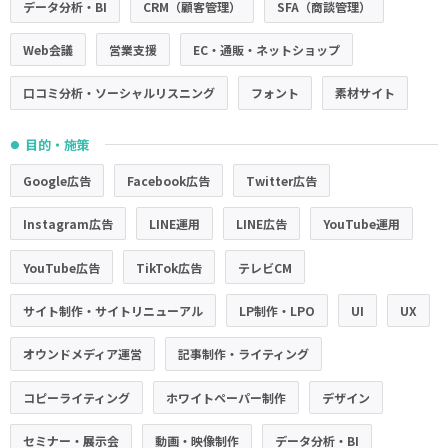
データ分析・BI
CRM（顧客管理）
SFA（商談管理）
Web会議
営業支援
EC・通販・ネットショップ
口コミ分析・ソーシャルリスニング
フォント
素材サイト
目的・施策
●
Google広告
Facebook広告
Twitter広告
Instagram広告
LINE運用
LINE広告
YouTube運用
YouTube広告
TikTok広告
テレビCM
サイト制作・サイトリニューアル
LP制作・LPO
UI
UX
オウンドメディア運営
記事制作・ライティング
コピーライティング
ホワイトペーパー制作
デザイン
セミナー・展示会
動画・映像制作
データ分析・BI