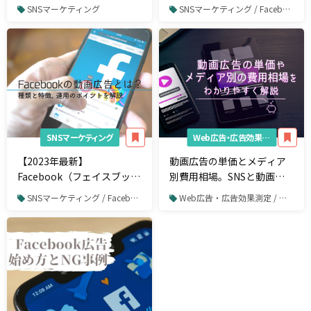
方法やメリットを紹介
説！メリット・デメリット
SNSマーケティング
SNSマーケティング / Facebook / Facebook広告
も
SNSマーケティング
Web広告・広告効果測定
【2023年最新】
動画広告の単価とメディア
Facebook（フェイスブッ
別費用相場。SNSと動画の
ク）の動画広告とは？種類
相性や成功に導くポイント
SNSマーケティング / Facebook / Facebook広告
Web広告・広告効果測定 / 動画広告
や特徴、運用のポイントを
を紹介
解説