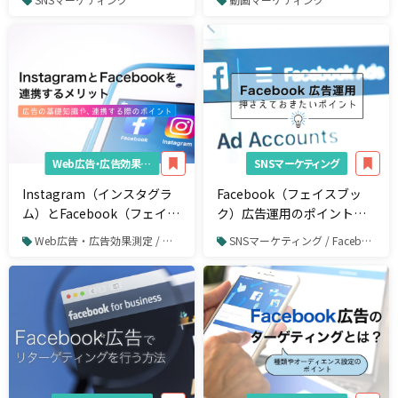
を出すコツを解説
Web広告・広告効果測定
SNSマーケティング
Instagram（インスタグラ
Facebook（フェイスブッ
ム）とFacebook（フェイス
ク）広告運用のポイント
ブック）を連携させるメリ
は？成果を出すための方法
Web広告・広告効果測定 / 動画広告
SNSマーケティング / Facebook / Facebook広告
ットとは？広告の基礎知識
も解説