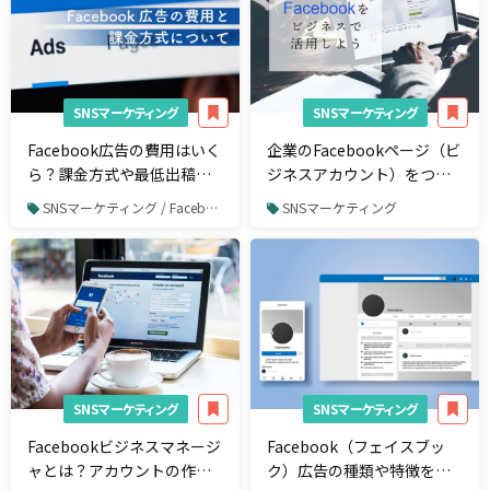
SNSマーケティング
SNSマーケティング
Facebook広告の費用はいく
企業のFacebookページ（ビ
ら？課金方式や最低出稿金
ジネスアカウント）をつく
額などを紹介
る方法！Facebookをビジネ
SNSマーケティング / Facebook / Facebook広告
SNSマーケティング
スで活用しよう
SNSマーケティング
SNSマーケティング
Facebookビジネスマネージ
Facebook（フェイスブッ
ャとは？アカウントの作成
ク）広告の種類や特徴を解