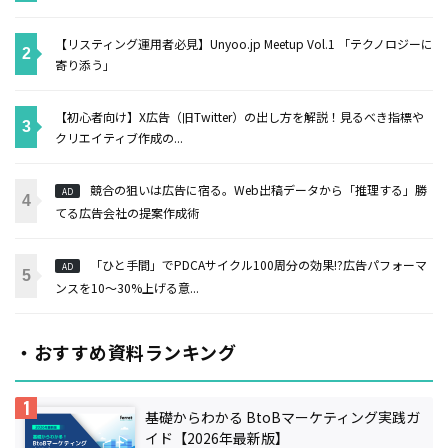
【リスティング運用者必見】Unyoo.jp Meetup Vol.1 「テクノロジーに
寄り添う」
【初心者向け】X広告（旧Twitter）の出し方を解説！見るべき指標や
クリエイティブ作成の...
競合の狙いは広告に宿る。Web出稿データから「推理する」勝
AD
てる広告会社の提案作成術
「ひと手間」でPDCAサイクル100周分の効果!?広告パフォーマ
AD
ンスを10～30%上げる意...
・おすすめ資料ランキング
基礎からわかる BtoBマーケティング実践ガ
イド【2026年最新版】