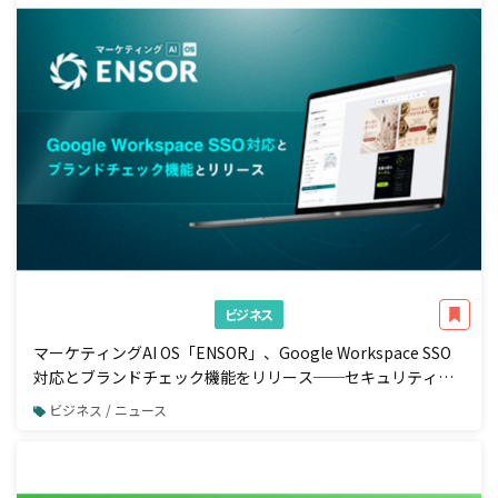
ビジネス
マーケティングAI OS「ENSOR」、Google Workspace SSO
対応とブランドチェック機能をリリース──セキュリティ強
化と広告配信前の自動コンプラ検知を一体で実現
ビジネス / ニュース