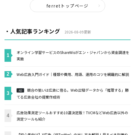
ferretトップページ
・人気記事ランキング
2026-08-09更新
オンライン学習サービスのShareWisがエン・ジャパンから資金調達を
実施
Web広告入門ガイド｜種類や費用、用語、運用のコツを網羅的に解説
競合の狙いは広告に宿る。Web出稿データから「推理する」勝
AD
てる広告会社の提案作成術
広告効果測定ツールおすすめ10選決定版！TVCMなどWeb広告以外の
測定ツールも紹介
【初心者向け】X広告（旧Twitter）の出し方を解説！見るべき指標や