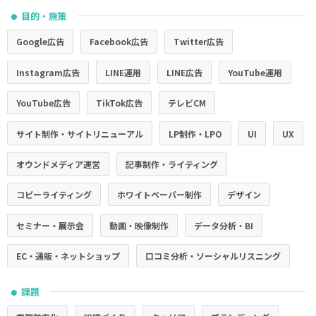
目的・施策
●
Google広告
Facebook広告
Twitter広告
Instagram広告
LINE運用
LINE広告
YouTube運用
YouTube広告
TikTok広告
テレビCM
サイト制作・サイトリニューアル
LP制作・LPO
UI
UX
オウンドメディア運営
記事制作・ライティング
コピーライティング
ホワイトペーパー制作
デザイン
セミナー・展示会
動画・映像制作
データ分析・BI
EC・通販・ネットショップ
口コミ分析・ソーシャルリスニング
課題
●