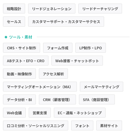
戦略設計
リードジェネレーション
リードナーチャリング
セールス
カスタマーサポート・カスタマーサクセス
ツール・素材
●
CMS・サイト制作
フォーム作成
LP制作・LPO
ABテスト・EFO・CRO
Web接客・チャットボット
動画・映像制作
アクセス解析
マーケティングオートメーション（MA）
メールマーケティング
データ分析・BI
CRM（顧客管理）
SFA（商談管理）
Web会議
営業支援
EC・通販・ネットショップ
口コミ分析・ソーシャルリスニング
フォント
素材サイト