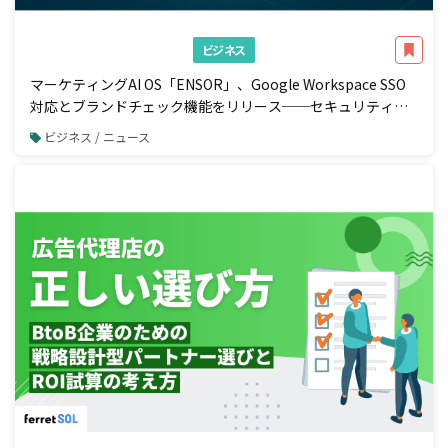
ビジネス
マーケティングAI OS「ENSOR」、Google Workspace SSO
対応とブランドチェック機能をリリース──セキュリティ強
化と広告配信前の自動コンプラ検知を一体で実現
ビジネス / ニュース