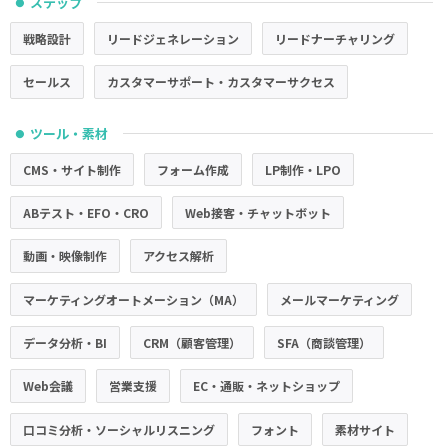
ステップ
●
戦略設計
リードジェネレーション
リードナーチャリング
セールス
カスタマーサポート・カスタマーサクセス
ツール・素材
●
CMS・サイト制作
フォーム作成
LP制作・LPO
ABテスト・EFO・CRO
Web接客・チャットボット
動画・映像制作
アクセス解析
マーケティングオートメーション（MA）
メールマーケティング
データ分析・BI
CRM（顧客管理）
SFA（商談管理）
Web会議
営業支援
EC・通販・ネットショップ
口コミ分析・ソーシャルリスニング
フォント
素材サイト