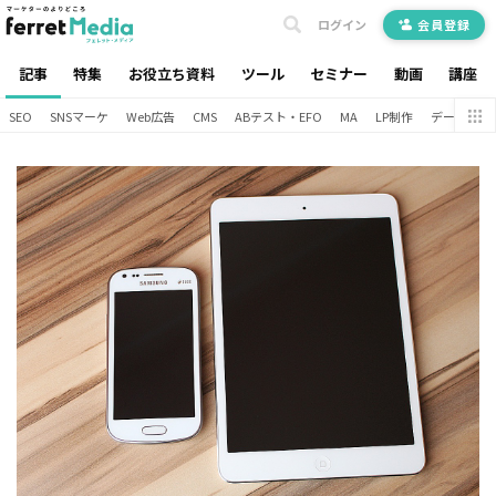
ログイン
会員登録
記事
特集
お役立ち資料
ツール
セミナー
動画
講座
SEO
SNSマーケ
Web広告
CMS
ABテスト・EFO
MA
LP制作
データ分析