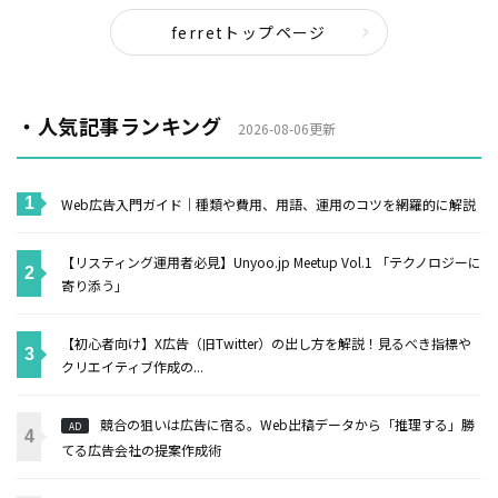
ferretトップページ
・人気記事ランキング
2026-08-06更新
Web広告入門ガイド｜種類や費用、用語、運用のコツを網羅的に解説
【リスティング運用者必見】Unyoo.jp Meetup Vol.1 「テクノロジーに
寄り添う」
【初心者向け】X広告（旧Twitter）の出し方を解説！見るべき指標や
クリエイティブ作成の...
競合の狙いは広告に宿る。Web出稿データから「推理する」勝
AD
てる広告会社の提案作成術