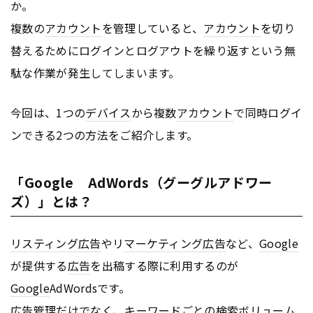
か。
複数の
アカウント
を管理していると、
アカウント
を切り
替えるためにログインとログアウトを繰り返すという無
駄な作業が発生してしまいます。
今回は、1つの
デバイス
から複数
アカウント
で同時ログイ
ンできる2つの方法をご紹介します。
「Google AdWords（グーグルアドワー
ズ）」とは？
リスティング広告
やリ
マーケティング
広告
など、
Google
が提供する
広告
を出稿する際に利用するのが
Google
AdWordsです。
広告
管理だけでなく、キーワードごとの検索ボリューム