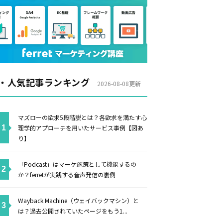
・人気記事ランキング
2026-08-08更新
マズローの欲求5段階説とは？各欲求を満たす心
理学的アプローチを用いたサービス事例【図あ
り】
「Podcast」はマーケ施策として機能するの
か？ferretが実践する音声発信の裏側
Wayback Machine（ウェイバックマシン）と
は？過去公開されていたページをもう1...