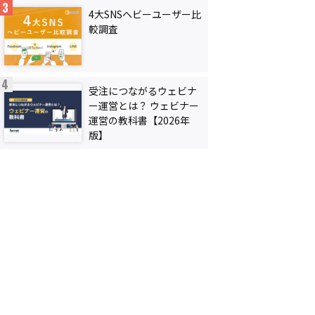
4大SNSヘビーユーザー比
較調査
受注につながるウェビナ
ー運営とは？ ウェビナー
運営の教科書【2026年
版】