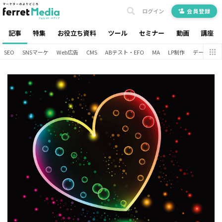
ログイン
会員登録
記事
特集
お役立ち資料
ツール
セミナー
動画
講座
SEO
SNSマーケ
Web広告
CMS
ABテスト・EFO
MA
LP制作
データ分析