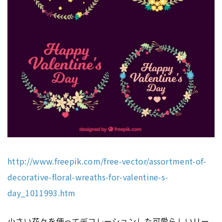
http://www.freepik.com/free-vector/assortment-of-
decorative-floral-wreaths-for-valentine-s-
day_1011993.htm
小さい花々を使ってデコレーションした可愛らしいリー