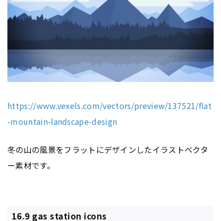
https://www.vexels.com/vectors/preview/137521/flat
-mountain-landscape-design
冬の山の風景をフラットにデザインしたイラストベクタ
ー素材です。
16.9 gas station icons