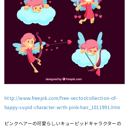
http://www.freepik.com/free-vector/collection-of-
happy-cupid-character-with-pink-hair_1011991.htm
ピンクヘアーの可愛らしいキューピッドキャラクターの