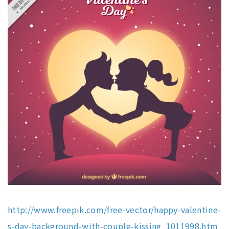
http://www.freepik.com/free-vector/happy-valentine-
s-day-background-with-couple-kissing_1011998.htm