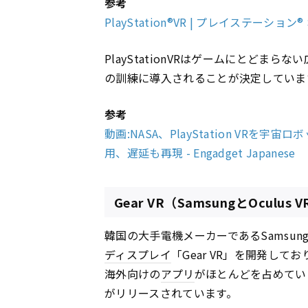
参考
PlayStation®VR | プレイステーシ
PlayStationVRはゲームにとどま
の訓練に導入されることが決定していま
参考
動画:NASA、PlayStation VR
用、遅延も再現 - Engadget Japanese
Gear VR（SamsungとOculu
韓国の大手電機メーカーであるSamsung
ディスプレイ
「Gear VR」を開発して
海外向けの
アプリ
がほとんどを占めてい
がリリースされています。