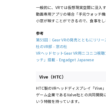
一般的に、VRでは仮想現実空間に没入
動画専用
アプリ
の場合「手元ウォッチ機
小窓が映すことができるので、食事をし
参考
第55回：Gear VRの発売とともにリリ
杜のVR部 - 窓の杜
VRヘッドセットGear VR用ニコニコ視
ッチ」搭載 - Engadget Japanese
Vive（HTC）
HTC製のVRヘッド
ディスプレイ
「Viv
ゲーム企業であるValve社との共同開発
いう特徴を持っています。