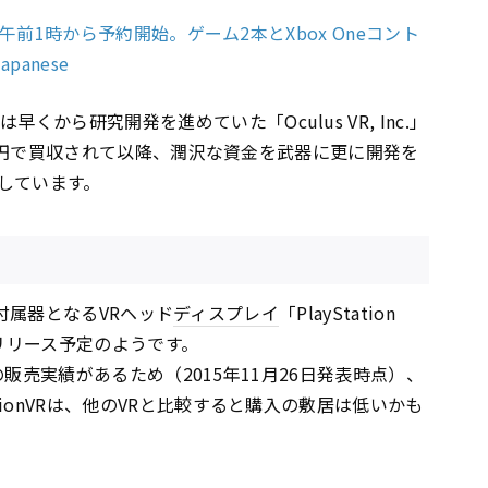
7日午前1時から予約開始。ゲーム2本とXbox Oneコント
panese
早くから研究開発を進めていた「Oculus VR, Inc.」
000億円で買収されて以降、潤沢な資金を武器に更に開発を
しています。
n4の付属器となるVRヘッド
ディスプレイ
「PlayStation
にリリース予定のようです。
0万台の販売実績があるため（2015年11月26日発表時点）、
tionVRは、他のVRと比較すると購入の敷居は低いかも