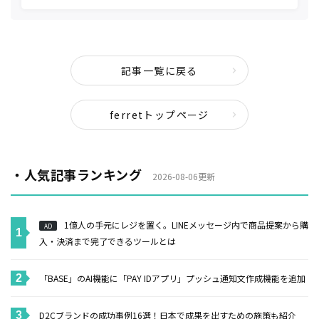
記事一覧に戻る
ferretトップページ
・人気記事ランキング
2026-08-06更新
1億人の手元にレジを置く。LINEメッセージ内で商品提案から購
AD
入・決済まで完了できるツールとは
「BASE」のAI機能に「PAY IDアプリ」プッシュ通知文作成機能を追加
D2Cブランドの成功事例16選！日本で成果を出すための施策も紹介