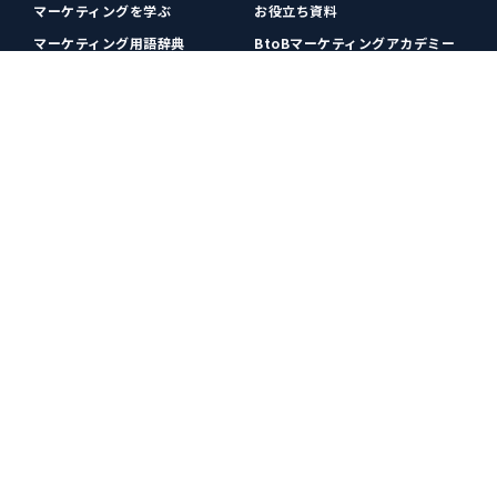
マーケティングを学ぶ
お役立ち資料
マーケティング用語辞典
BtoBマーケティングアカデミー
各種お問い合わせ
利用規約
プライバシーポリシー
クッキーポリシー
運営会社
広告掲載
プレスリリース
無料会員登録
広告掲載
更新情報や関連ニュースをチェック