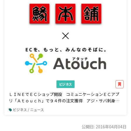
ビジネス
ＬＩＮＥでＥＣショップ開設 コミュニケーションＥＣアプ
リ「Ａｔｏｕｃｈ」で９４件の注文獲得 アジ・サバ刺身の
業務用加工品国内トップシェア 株式会社ジャパンシーフーズ
ビジネス / ニュース
様の事例公開
公開日: 2016年04月04日