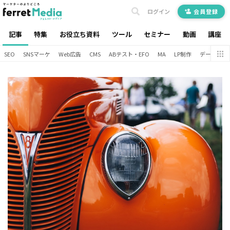
ログイン
会員登録
記事
特集
お役立ち資料
ツール
セミナー
動画
講座
SEO
SNSマーケ
Web広告
CMS
ABテスト・EFO
MA
LP制作
データ分析