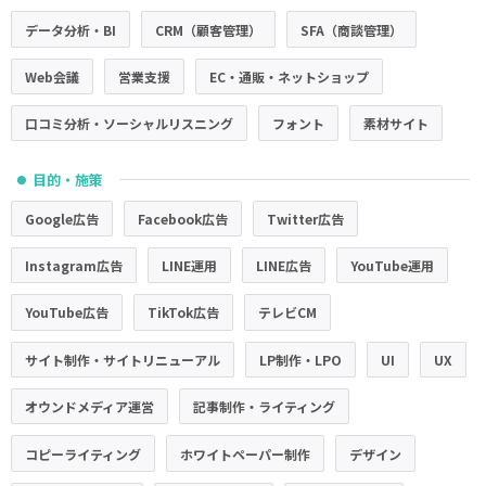
データ分析・BI
CRM（顧客管理）
SFA（商談管理）
Web会議
営業支援
EC・通販・ネットショップ
口コミ分析・ソーシャルリスニング
フォント
素材サイト
目的・施策
●
Google広告
Facebook広告
Twitter広告
Instagram広告
LINE運用
LINE広告
YouTube運用
YouTube広告
TikTok広告
テレビCM
サイト制作・サイトリニューアル
LP制作・LPO
UI
UX
オウンドメディア運営
記事制作・ライティング
コピーライティング
ホワイトペーパー制作
デザイン