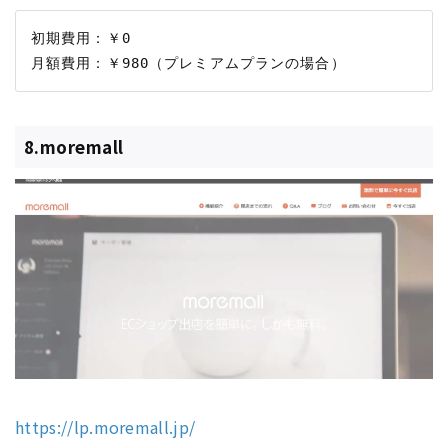
初期費用：￥0

8.moremall
https://lp.moremall.jp/