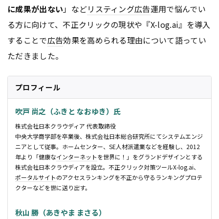
に成果が出ない
」など
リスティング広告
運用で悩んでい
る方に向けて、不正クリックの現状や『X-log.ai』を導入
することで
広告
効果を高められる理由について語ってい
ただきました。
プロフィール
吹戸 尚之（ふきと なおゆき）氏
株式会社日本クラウディア 代表取締役
中央大学商学部を卒業後、株式会社日本総合研究所にてシステムエンジ
ニアとして従事。ホームセンター、SE人材派遣業などを経験し、2012
年より「健康な
インターネット
を世界に！」をグランドデザインとする
株式会社日本クラウディアを設立。不正クリック対策ツールX-log.ai、
ポータルサイト
のアクセスランキングを不正から守るランキングプロテ
クターなどを世に送り出す。
秋山 勝（あきやま まさる）