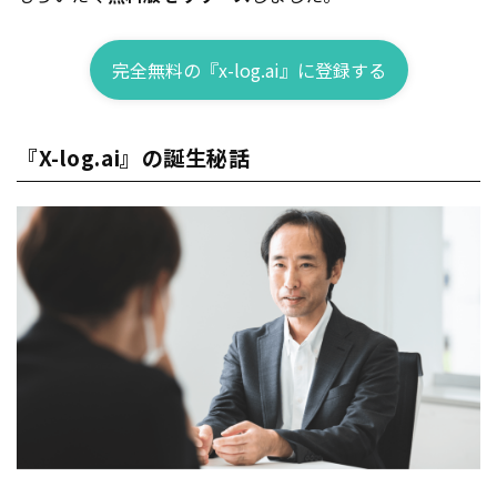
完全無料の『x-log.ai』に登録する
『X-log.ai』の誕生秘話