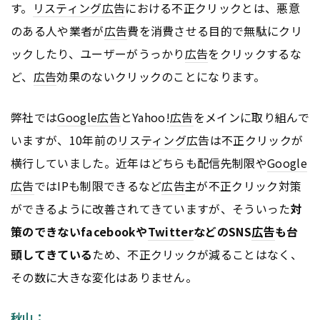
す。
リスティング広告
における不正クリックとは、悪意
のある人や業者が
広告
費を消費させる目的で無駄にクリ
ックしたり、ユーザーがうっかり
広告
をクリックするな
ど、
広告
効果のないクリックのことになります。
弊社では
Google
広告
とYahoo!
広告
をメインに取り組んで
いますが、10年前の
リスティング広告
は不正クリックが
横行していました。近年はどちらも配信先制限や
Google
広告
ではIPも制限できるなど
広告
主が不正クリック対策
ができるように改善されてきていますが、そういった
対
策のできないfacebookや
Twitter
などのSNS
広告
も台
頭してきている
ため、不正クリックが減ることはなく、
その数に大きな変化はありません。
秋山：