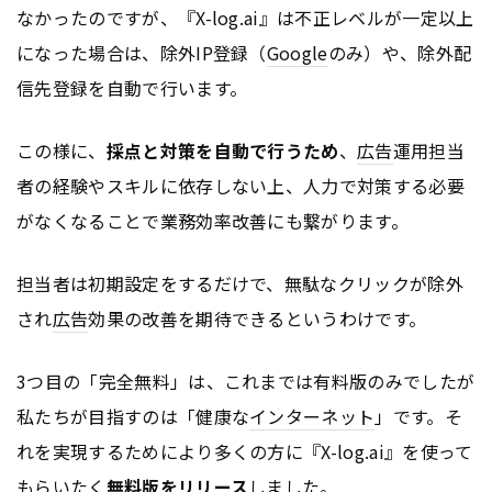
なかったのですが、『X-log.ai』は不正レベルが一定以上
になった場合は、除外IP登録（
Google
のみ）や、除外配
信先登録を自動で行います。
この様に、
採点と対策を自動で行うため
、
広告
運用担当
者の経験やスキルに依存しない上、人力で対策する必要
がなくなることで業務効率改善にも繋がります。
担当者は初期設定をするだけで、無駄なクリックが除外
され
広告
効果の改善を期待できるというわけです。
3つ目の「完全無料」は、これまでは有料版のみでしたが
私たちが目指すのは「健康な
インターネット
」です。そ
れを実現するためにより多くの方に『X-log.ai』を使って
もらいたく
無料版をリリース
しました。