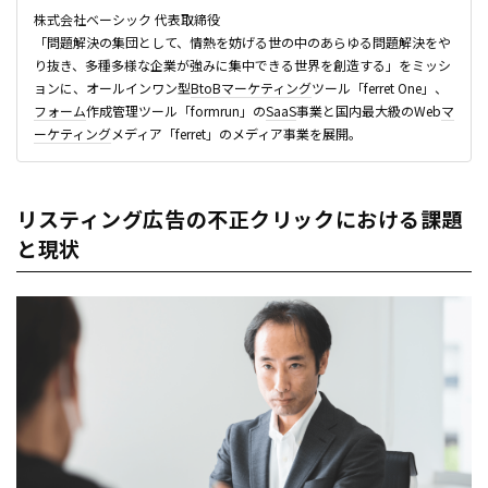
株式会社ベーシック 代表取締役
「問題解決の集団として、情熱を妨げる世の中のあらゆる問題解決をや
り抜き、多種多様な企業が強みに集中できる世界を創造する」をミッシ
ョンに、オールインワン型
BtoB
マーケティング
ツール「ferret One」、
フォーム
作成管理ツール「formrun」の
SaaS
事業と国内最大級のWeb
マ
ーケティング
メディア「ferret」のメディア事業を展開。
リスティング広告の不正クリックにおける課題
と現状