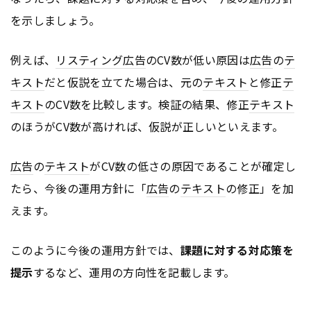
を示しましょう。
例えば、
リスティング広告
のCV数が低い原因は
広告
の
テ
キスト
だと仮説を立てた場合は、元の
テキスト
と修正
テ
キスト
のCV数を比較します。検証の結果、修正
テキスト
のほうがCV数が高ければ、仮説が正しいといえます。
広告
の
テキスト
がCV数の低さの原因であることが確定し
たら、今後の運用方針に「
広告
の
テキスト
の修正」を加
えます。
このように今後の運用方針では、
課題に対する対応策を
提示
するなど、運用の方向性を記載します。