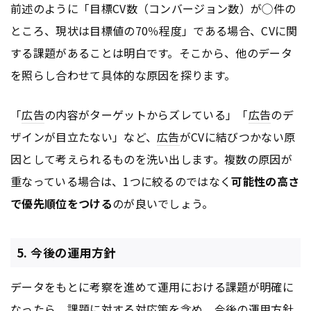
前述のように「目標CV数（コンバージョン数）が◯件の
ところ、現状は目標値の70％程度」である場合、CVに関
する課題があることは明白です。そこから、他のデータ
を照らし合わせて具体的な原因を探ります。
「
広告
の内容がターゲットからズレている」「
広告
のデ
ザインが目立たない」など、
広告
がCVに結びつかない原
因として考えられるものを洗い出します。複数の原因が
重なっている場合は、1つに絞るのではなく
可能性の高さ
で優先順位をつける
のが良いでしょう。
5. 今後の運用方針
データをもとに考察を進めて運用における課題が明確に
なったら、課題に対する対応策を含め、今後の運用方針