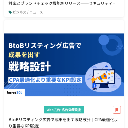
対応とブランドチェック機能をリリース──セキュリティ強
化と広告配信前の自動コンプラ検知を一体で実現
ビジネス / ニュース
Web広告・広告効果測定
BtoBリスティング広告で成果を出す戦略設計｜CPA最適化よ
り重要なKPI設定