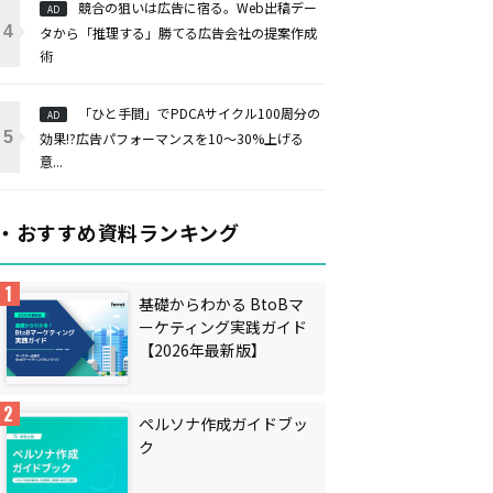
競合の狙いは広告に宿る。Web出稿デー
AD
タから「推理する」勝てる広告会社の提案作成
術
「ひと手間」でPDCAサイクル100周分の
AD
効果!?広告パフォーマンスを10～30%上げる
意...
・おすすめ資料ランキング
基礎からわかる BtoBマ
ーケティング実践ガイド
【2026年最新版】
ペルソナ作成ガイドブッ
ク