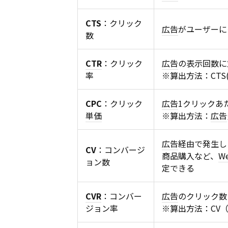
CTS
：クリック
広告
がユーザーに
数
CTR
：クリック
広告
の表示回数に
率
※算出方法：CTS
CPC
：クリック
広告
1クリックあ
単価
※算出方法：
広告
広告
経由で発生し
CV
：コンバージ
商品購入など、
W
ョン数
定できる
CVR
：コンバー
広告
のクリック数
ジョン率
※算出方法：CV（