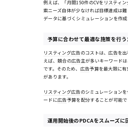
例えば、「月間150件のCVを
リスティン
索ニーズ自体が少なければ目標達成は難
データに基づくシミュレーションを作成
予算に合わせて最適な施策を行う
リスティング広告
のコストは、
広告
を出
えば、競合の
広告
主が多いキーワードは
です。そのため、
広告
予算を最大限に有
があります。
リスティング広告
のシミュレーションを
ードに
広告
予算を配分することが可能で
運用開始後のPDCAをスムーズに